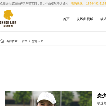
欢迎进入极速雄狮俱乐部官网，青少年曲棍球培训机构
咨询热线： 185-9492-219
首页
认识曲棍球
软

当前位置：
首页
>
教练天团
麦
极速