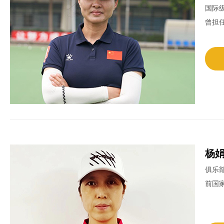
国际
曾担
杨
俱乐
前国