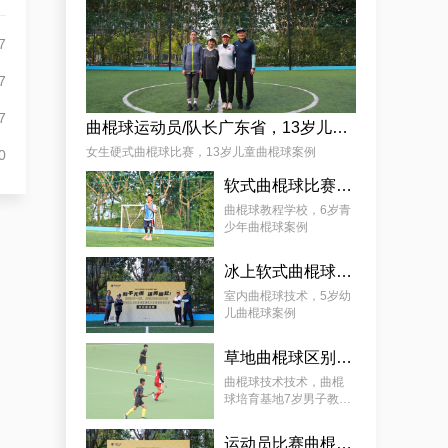
杨娟
7
7
7
曲棍球运动员/队长广东省，13岁儿童曲棍球案例
女生硬式曲棍球比赛，13岁儿童曲棍球案例
0
软式曲棍球比赛技巧，6岁青少年曲棍球教程案例
麦少颜
曲棍球教程学校，6岁青
少年曲棍球案例
冰上软式曲棍球，曲棍球教育基地5岁女孩教程案例
室内曲棍球技术，5岁幼
儿曲棍球案例
草地曲棍球区别，7岁幼儿曲棍球教学案例
曲棍球技术技术，曲棍
球培育基地7岁男子教学
案例
运动员比赛曲棍球，9岁幼儿曲棍球案例