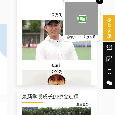
X
孟宪飞
微
信
客
服
微信扫一扫,直接沟通!



张治轩


最新学员成长的锐变过程
查看更多 >