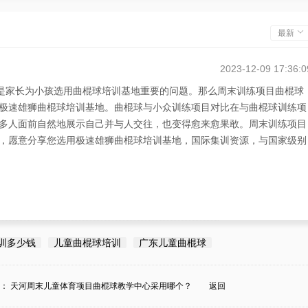
最新
2023-12-09 17:36:0
”是家长为小孩选用曲棍球培训基地重要的问题。那么周末训练项目曲棍球
极速雄狮曲棍球培训基地。曲棍球与小众训练项目对比在与曲棍球训练项
多人面前自然地展示自己并与人交往，也变得愈来愈果敢。周末训练项目
，愿意分享您选用极速雄狮曲棍球培训基地，国际集训资源，与国家级别
训多少钱
儿童曲棍球培训
广东儿童曲棍球
条：
天河周末儿童体育项目曲棍球教学中心采用哪个？
返回