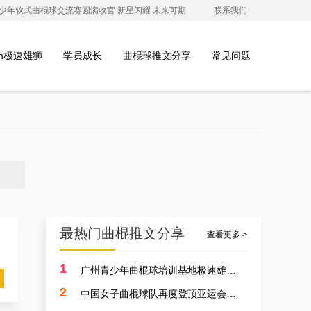
澳青少年软式曲棍球交流赛圆满收官 新星闪耀 未来可期
联系我们
ion极速雄狮
学员成长
曲棍球推文分享
常见问题
最热门曲棍推文分享
查看更多 >
1
广州青少年曲棍球培训基地极速雄狮受邀参加开元学校开幕式，用专业塑造孩子的体育精神
2
中国女子曲棍球队再度登顶亚运会，开启曲棍球新篇章！