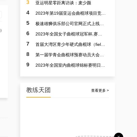
3
亚运明星零距离访谈：麦少颜
4
2023年第19届亚运会曲棍球项目竞赛日程
5
极速雄狮俱乐部公司官网正式上线了！！！
9
6
2023年全国女子曲棍球冠军杯,赛亚运会预备赛实况
7
首届大湾区青少年硬式曲棍球（field hockey）极速联赛参赛选手火速招募中
8
第一届学青会曲棍球预赛动员大会今日召开 明日开赛
9
2023年全国室内曲棍球锦标赛明日开赛
教练天团
查看更多 >