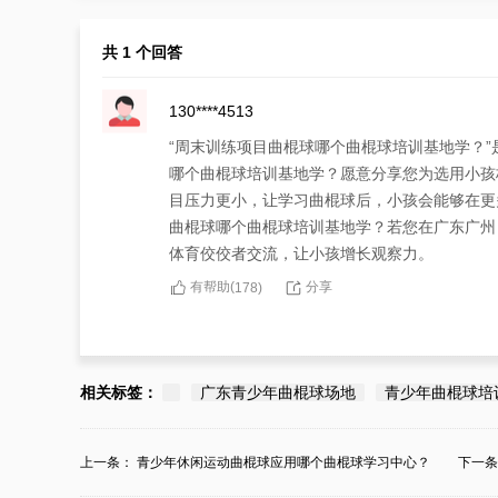
共 1 个回答
130****4513
“周末训练项目曲棍球哪个曲棍球培训基地学？
哪个曲棍球培训基地学？愿意分享您为选用小孩
目压力更小，让学习曲棍球后，小孩会能够在更
曲棍球哪个曲棍球培训基地学？若您在广东广州
体育佼佼者交流，让小孩增长观察力。
有帮助(
分享
178
)
相关标签：
广东青少年曲棍球场地
青少年曲棍球培
上一条：
青少年休闲运动曲棍球应用哪个曲棍球学习中心？
下一