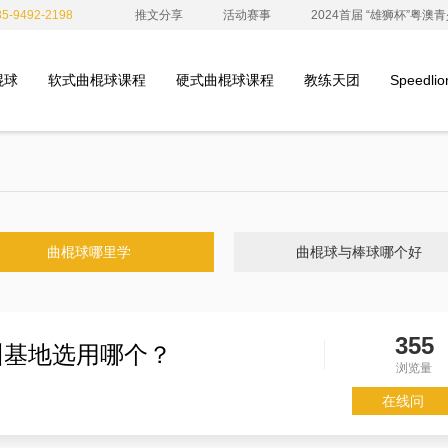
-9492-2198
推文分享
活动赛事
2024首届 “雄狮杯”粤
棍球
软式曲棍球课程
硬式曲棍球课程
教练天团
Speedl
曲棍球哪里学
曲棍球与棒球哪个好
355
训基地选用哪个？
浏览量
在线问