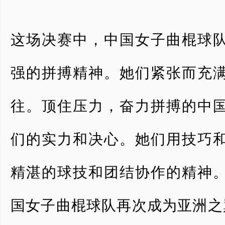
这场决赛中，中国女子曲棍球
强的拼搏精神。她们紧张而充
往。顶住压力，奋力拼搏的中
们的实力和决心。她们用技巧
精湛的球技和团结协作的精神
国女子曲棍球队再次成为亚洲之