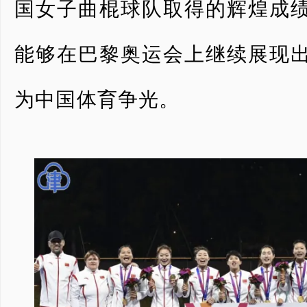
国女子曲棍球队取得的辉煌成
能够在巴黎奥运会上继续展现
为中国体育争光。