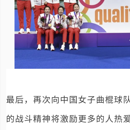
最后，再次向中国女子曲棍球
的战斗精神将激励更多的人热