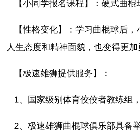
【小同学报名课程】：硬式曲棍
【性格变化】：学习曲棍球后，
人生态度和精神面貌，也变得更加
【极速雄狮提供服务】：
1、国家级别体育佼佼者教练组
2、极速雄狮曲棍球俱乐部具备