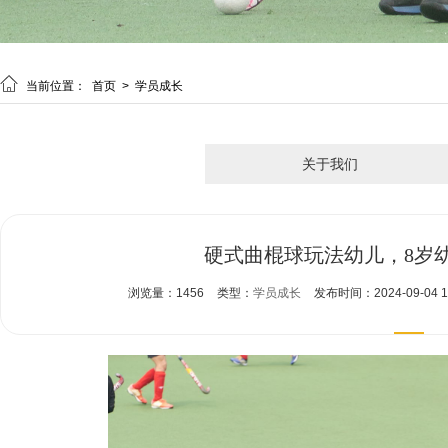

当前位置：
首页
>
学员成长
关于我们
硬式曲棍球玩法幼儿，8岁
浏览量：1456
类型：
学员成长
发布时间：2024-09-04 12