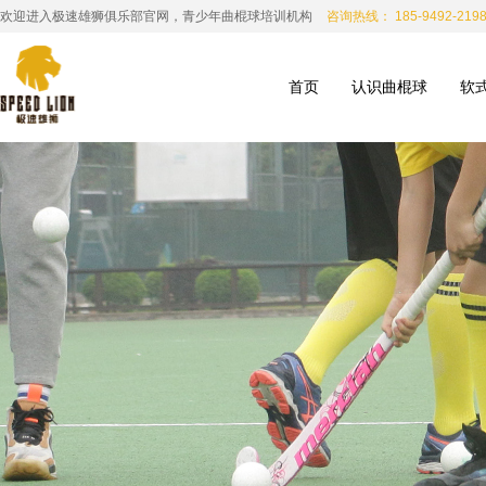
欢迎进入极速雄狮俱乐部官网，青少年曲棍球培训机构
咨询热线： 185-9492-219
首页
认识曲棍球
软