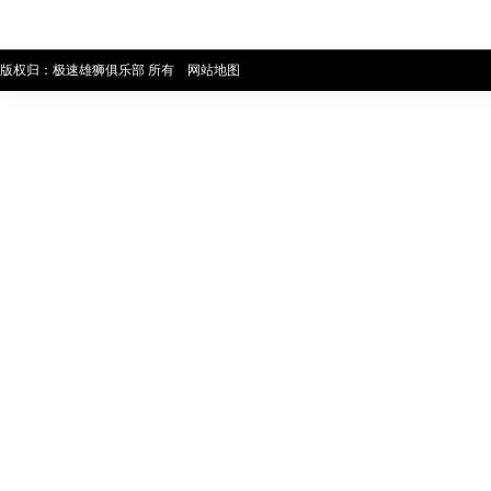
版权归：极速雄狮俱乐部 所有
网站地图