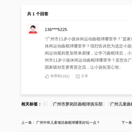
共 1 个回答
136****5225
“广州市11岁小孩休闲运动曲棍球哪里学？”是
休闲运动曲棍球哪里学？强烈告诉您为选定小孩
闲运动规则更加简单易懂，让学习曲棍球后，小
州市11岁小孩休闲运动曲棍球哪里学？若您在
国家级别竞赛菁英交流，让小孩拓宽心智。
有帮助(
分享
192
)
相关标签：
广州市萝岗区曲棍球俱乐部
广州儿童曲
上一条：
广州中班儿童项目曲棍球哪里好玩一点？
下一