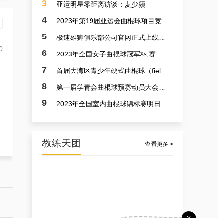
3
亚运明星零距离访谈：麦少颜
4
2023年第19届亚运会曲棍球项目竞赛日程
5
极速雄狮俱乐部公司官网正式上线了！！！
0
6
2023年全国女子曲棍球冠军杯,赛亚运会预备赛实况
7
首届大湾区青少年硬式曲棍球（field hockey）极速联赛参赛选手火速招募中
8
第一届学青会曲棍球预赛动员大会今日召开 明日开赛
9
2023年全国室内曲棍球锦标赛明日开赛
教练天团
查看更多 >