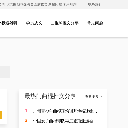
澳青少年软式曲棍球交流赛圆满收官 新星闪耀 未来可期
联系我们
ion极速雄狮
学员成长
曲棍球推文分享
常见问题
最热门曲棍推文分享
查看更多 >
1
广州青少年曲棍球培训基地极速雄狮受邀参加开元学校开幕式，用专业塑造孩子的体育精神
2
中国女子曲棍球队再度登顶亚运会，开启曲棍球新篇章！