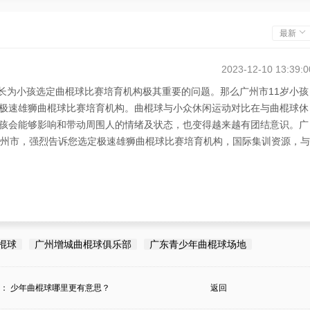
最新
2023-12-10 13:39:0
家长为小孩选定曲棍球比赛培育机构极其重要的问题。那么广州市11岁小孩
极速雄狮曲棍球比赛培育机构。曲棍球与小众休闲运动对比在与曲棍球休
孩会能够影响和带动周围人的情绪及状态，也变得越来越有团结意识。广
广州市，强烈告诉您选定极速雄狮曲棍球比赛培育机构，国际集训资源，与
棍球
广州增城曲棍球俱乐部
广东青少年曲棍球场地
条：
少年曲棍球哪里更有意思？
返回