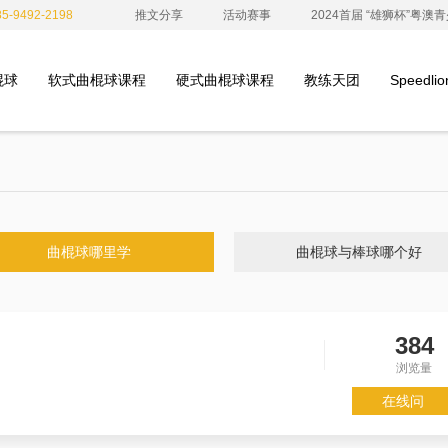
-9492-2198
推文分享
活动赛事
2024首届 “雄狮杯”粤
棍球
软式曲棍球课程
硬式曲棍球课程
教练天团
Speedl
曲棍球哪里学
曲棍球与棒球哪个好
384
浏览量
在线问