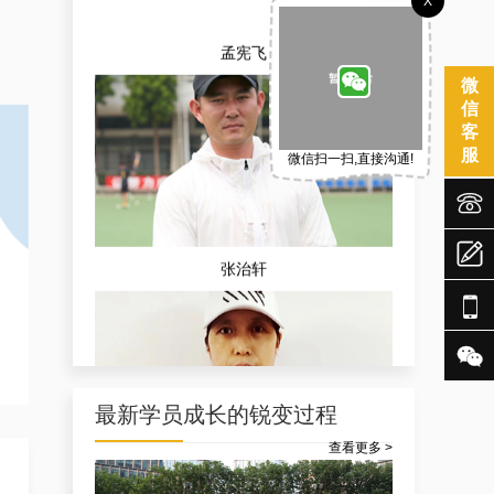
X
孟宪飞
微
信
客
服
微信扫一扫,直接沟通!



张治轩


最新学员成长的锐变过程
查看更多 >