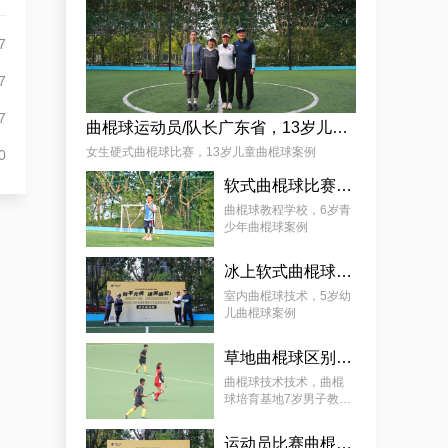
杨娟
7
7
7
曲棍球运动员/队长广东省，13岁儿童曲棍球案例
女生硬式曲棍球比赛，13岁儿童曲棍球案例
0
软式曲棍球比赛技巧，6岁青少年曲棍球教程案例
麦少颜
曲棍球教程学校，6岁青
少年曲棍球案例
冰上软式曲棍球，曲棍球教育基地5岁女孩教程案例
室内曲棍球技术，5岁幼
儿曲棍球案例
草地曲棍球区别，7岁幼儿曲棍球教学案例
曲棍球技术技术，曲棍
球培育基地7岁男子教学
案例
运动员比赛曲棍球，9岁幼儿曲棍球案例