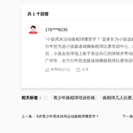
共 1 个回答
176****8235
“小孩周末活动曲棍球哪里学？”是家长为小孩
引申您为选小孩极速雄狮曲棍球比赛培训中心。
后，小孩会在球场上敢于表达自己的情绪并带动
广州市，全力引申您选极速雄狮曲棍球比赛培训
有帮助(
分享
272
)
相关标签：
青少年曲棍球培训价格
曲棍球几人比赛
上一条：
8岁青少年周末休闲运动曲棍球哪里学？
下一