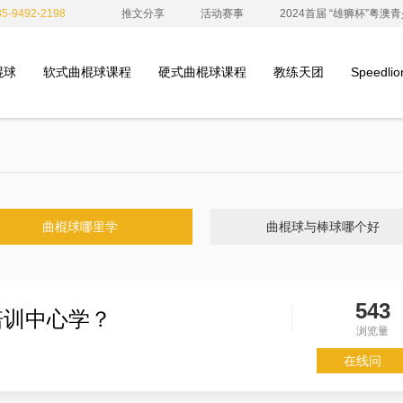
-9492-2198
推文分享
活动赛事
2024首届 “雄狮杯”粤
棍球
软式曲棍球课程
硬式曲棍球课程
教练天团
Speedl
曲棍球哪里学
曲棍球与棒球哪个好
543
培训中心学？
浏览量
在线问