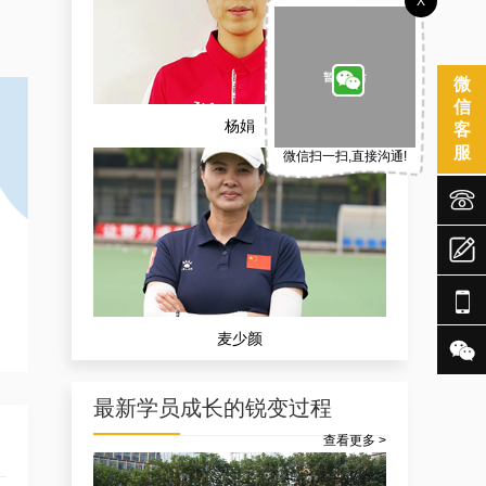
X
微
信
杨娟
客
服
微信扫一扫,直接沟通!




麦少颜

最新学员成长的锐变过程
查看更多 >