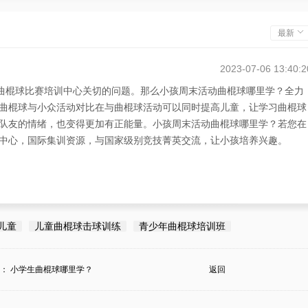
最新
2023-07-06 13:40:2
选曲棍球比赛培训中心关切的问题。那么小孩周末活动曲棍球哪里学？全力
曲棍球与小众活动对比在与曲棍球活动可以同时提高儿童，让学习曲棍球
队友的情绪，也变得更加有正能量。小孩周末活动曲棍球哪里学？若您在
中心，国际集训资源，与国家级别竞技菁英交流，让小孩培养兴趣。
儿童
儿童曲棍球击球训练
青少年曲棍球培训班
条：
小学生曲棍球哪里学？
返回