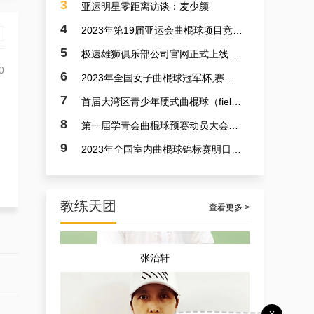
3
亚运明星零距离访谈：麦少颜
4
2023年第19届亚运会曲棍球项目竞赛日程
5
极速雄狮俱乐部公司官网正式上线了！！！
0
6
2023年全国女子曲棍球冠军杯,赛亚运会预备赛实况
7
首届大湾区青少年硬式曲棍球（field hockey）极速联赛参赛选手火速招募中
孟宪飞
8
第一届学青会曲棍球预赛动员大会今日召开 明日开赛
9
2023年全国室内曲棍球锦标赛明日开赛
教练天团
查看更多 >
张治轩