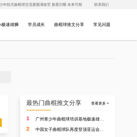
澳青少年软式曲棍球交流赛圆满收官 新星闪耀 未来可期
联系我们
ion极速雄狮
学员成长
曲棍球推文分享
常见问题
最热门曲棍推文分享
查看更多 >
1
广州青少年曲棍球培训基地极速雄狮受邀参加开元学校开幕式，用专业塑造孩子的体育精神
2
中国女子曲棍球队再度登顶亚运会，开启曲棍球新篇章！