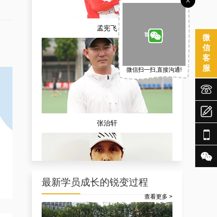
X
孟宪飞
微
信
客
服
微信扫一扫,直接沟通!



张治轩


最新学员成长的锐变过程
查看更多 >