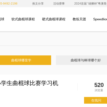
-9492-2198
推文分享
活动赛事
2024首届 “雄狮杯”粤
棍球
软式曲棍球课程
硬式曲棍球课程
教练天团
Speedl
曲棍球哪里学
曲棍球与棒球哪个好
小学生曲棍球比赛学习机
520
浏览量
在线问