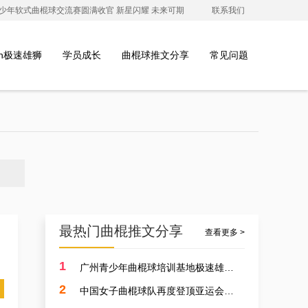
澳青少年软式曲棍球交流赛圆满收官 新星闪耀 未来可期
联系我们
ion极速雄狮
学员成长
曲棍球推文分享
常见问题
最热门曲棍推文分享
查看更多 >
1
广州青少年曲棍球培训基地极速雄狮受邀参加开元学校开幕式，用专业塑造孩子的体育精神
2
中国女子曲棍球队再度登顶亚运会，开启曲棍球新篇章！