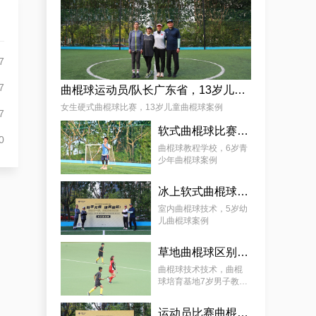
杨娟
7
7
曲棍球运动员/队长广东省，13岁儿童曲棍球案例
女生硬式曲棍球比赛，13岁儿童曲棍球案例
7
软式曲棍球比赛技巧，6岁青少年曲棍球教程案例
0
麦少颜
曲棍球教程学校，6岁青
少年曲棍球案例
冰上软式曲棍球，曲棍球教育基地5岁女孩教程案例
室内曲棍球技术，5岁幼
儿曲棍球案例
草地曲棍球区别，7岁幼儿曲棍球教学案例
曲棍球技术技术，曲棍
球培育基地7岁男子教学
案例
运动员比赛曲棍球，9岁幼儿曲棍球案例