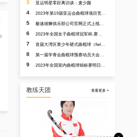
3
亚运明星零距离访谈：麦少颜
4
2023年第19届亚运会曲棍球项目竞赛日程
5
极速雄狮俱乐部公司官网正式上线了！！！
6
2023年全国女子曲棍球冠军杯,赛亚运会预备赛实况
8
7
首届大湾区青少年硬式曲棍球（field hockey）极速联赛参赛选手火速招募中
8
第一届学青会曲棍球预赛动员大会今日召开 明日开赛
9
2023年全国室内曲棍球锦标赛明日开赛
教练天团
查看更多 >