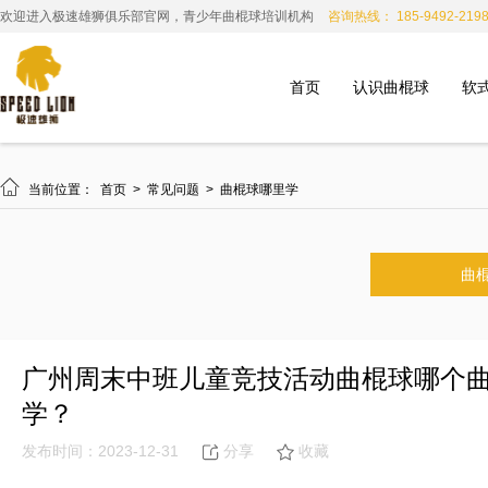
欢迎进入极速雄狮俱乐部官网，青少年曲棍球培训机构
咨询热线： 185-9492-219
首页
认识曲棍球
软

当前位置：
首页
>
常见问题
>
曲棍球哪里学
曲
广州周末中班儿童竞技活动曲棍球哪个
学？
发布时间：2023-12-31
分享
收藏