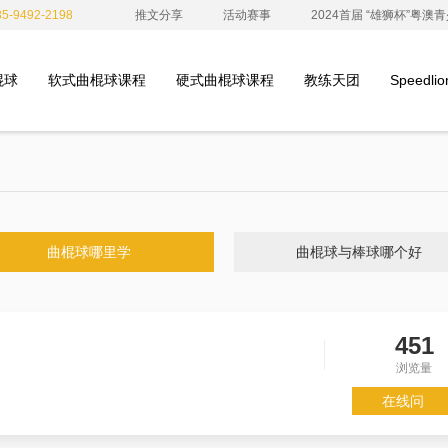
-9492-2198
推文分享
活动赛事
2024首届 “雄狮杯”粤
棍球
软式曲棍球课程
硬式曲棍球课程
教练天团
Speedl
曲棍球哪里学
曲棍球与棒球哪个好
451
浏览量
在线问