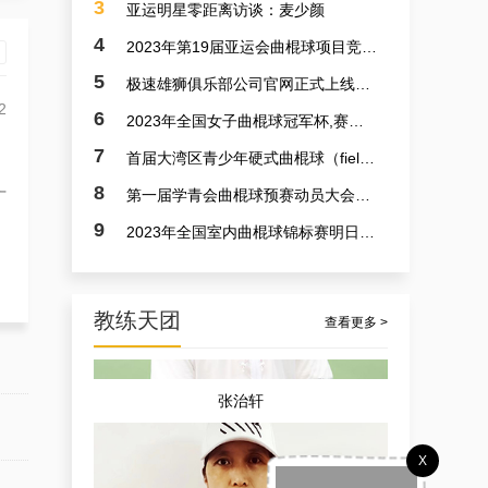
3
亚运明星零距离访谈：麦少颜
4
2023年第19届亚运会曲棍球项目竞赛日程
5
极速雄狮俱乐部公司官网正式上线了！！！
2
6
2023年全国女子曲棍球冠军杯,赛亚运会预备赛实况
7
首届大湾区青少年硬式曲棍球（field hockey）极速联赛参赛选手火速招募中
孟宪飞
8
第一届学青会曲棍球预赛动员大会今日召开 明日开赛
广
9
2023年全国室内曲棍球锦标赛明日开赛
教练天团
查看更多 >
张治轩
X