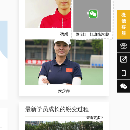
微
信
客
服
杨娟
微信扫一扫,直接沟通!





麦少颜
最新学员成长的锐变过程
查看更多 >