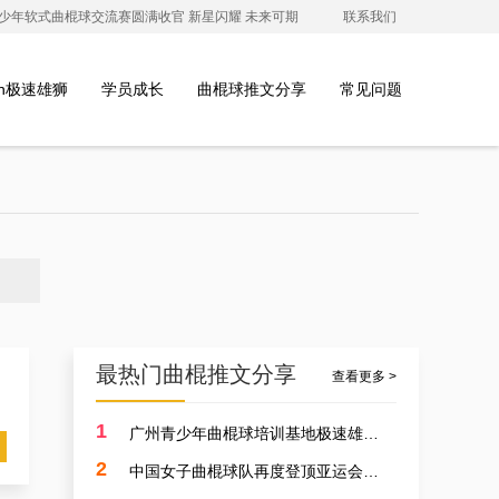
澳青少年软式曲棍球交流赛圆满收官 新星闪耀 未来可期
联系我们
ion极速雄狮
学员成长
曲棍球推文分享
常见问题
最热门曲棍推文分享
查看更多 >
1
广州青少年曲棍球培训基地极速雄狮受邀参加开元学校开幕式，用专业塑造孩子的体育精神
2
中国女子曲棍球队再度登顶亚运会，开启曲棍球新篇章！