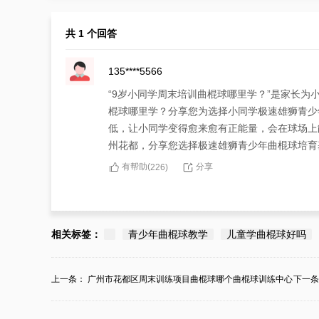
共 1 个回答
135****5566
“9岁小同学周末培训曲棍球哪里学？”是家长为
棍球哪里学？分享您为选择小同学极速雄狮青少
低，让小同学变得愈来愈有正能量，会在球场上
州花都，分享您选择极速雄狮青少年曲棍球培育
有帮助(
分享
226
)
相关标签：
青少年曲棍球教学
儿童学曲棍球好吗
上一条：
广州市花都区周末训练项目曲棍球哪个曲棍球训练中心
下一
学...