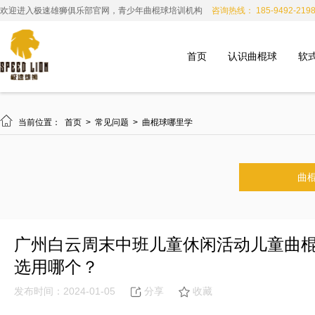
欢迎进入极速雄狮俱乐部官网，青少年曲棍球培训机构
咨询热线： 185-9492-219
首页
认识曲棍球
软

当前位置：
首页
>
常见问题
>
曲棍球哪里学
曲
广州白云周末中班儿童休闲活动儿童曲
选用哪个？
发布时间：2024-01-05
分享
收藏