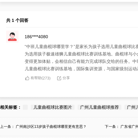
共 1 个回答
186****4080
“中班儿童曲棍球哪里学？”是家长为孩子选用儿童曲棍球
为选用孩子极速雄狮儿童曲棍球比赛训练基地。曲棍球与小
变得更加体贴，会相信自己有能力完成球队交给的任务。中
儿童曲棍球比赛训练基地，国际集训资源，与国家级别运动
有帮助(
分享
273
)
相关标签：
儿童曲棍球比赛图片
广州儿童曲棍球推荐
广州
上一条：
广州南沙区13岁孩子曲棍球哪里更有意思？
下一条：
广东省广
地...