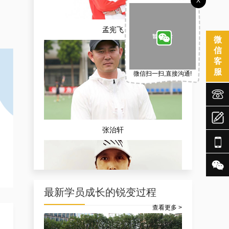
X
孟宪飞
微
信
客
服
微信扫一扫,直接沟通!



张治轩


最新学员成长的锐变过程
查看更多 >