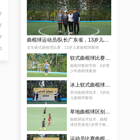
杨娟
7
7
7
曲棍球运动员/队长广东省，13岁儿童曲棍球案例
女生硬式曲棍球比赛，13岁儿童曲棍球案例
0
软式曲棍球比赛技巧，6岁青少年曲棍球教程案例
麦少颜
曲棍球教程学校，6岁青
少年曲棍球案例
冰上软式曲棍球，曲棍球教育基地5岁女孩教程案例
室内曲棍球技术，5岁幼
儿曲棍球案例
草地曲棍球区别，7岁幼儿曲棍球教学案例
曲棍球技术技术，曲棍
球培育基地7岁男子教学
案例
运动员比赛曲棍球，9岁幼儿曲棍球案例