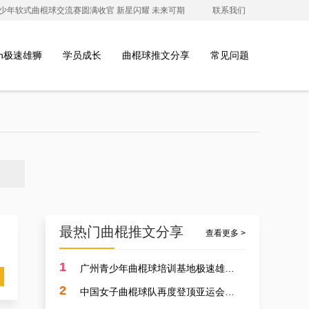
澳青少年软式曲棍球交流赛圆满收官 新星闪耀 未来可期
联系我们
ion极速雄狮
学员成长
曲棍球推文分享
常见问题
最热门曲棍推文分享
查看更多 >
1
广州青少年曲棍球培训基地极速雄狮受邀参加开元学校开幕式，用专业塑造孩子的体育精神
2
中国女子曲棍球队再度登顶亚运会，开启曲棍球新篇章！