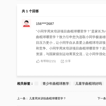
共 1 个回答
156****2687
“小同学周末培训项目曲棍球哪里学？”是家长
曲棍球哪里学？致力引申您为选取小同学极速雄
目压力更小，让小同学自从喜爱上曲棍球培训项
和竞争。小同学周末培训项目曲棍球哪里学？若
资源，与国家级别运动菁英交流，让小同学强化
有帮助(
分享
215
)
相关标签：
青少年曲棍球教学
儿童学曲棍球好吗
上一条：
儿童周末训练曲棍球哪里学？
下一