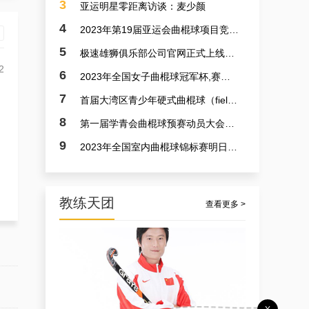
3
亚运明星零距离访谈：麦少颜
4
2023年第19届亚运会曲棍球项目竞赛日程
5
极速雄狮俱乐部公司官网正式上线了！！！
2
6
2023年全国女子曲棍球冠军杯,赛亚运会预备赛实况
7
首届大湾区青少年硬式曲棍球（field hockey）极速联赛参赛选手火速招募中
8
第一届学青会曲棍球预赛动员大会今日召开 明日开赛
9
2023年全国室内曲棍球锦标赛明日开赛
教练天团
查看更多 >