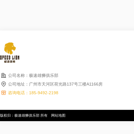
公司名称：极速雄狮俱乐部
公司地址：广州市天河区荷光路137号三楼A1166房
咨询电话：185-9492-2198
版权归：极速雄狮俱乐部 所有
网站地图