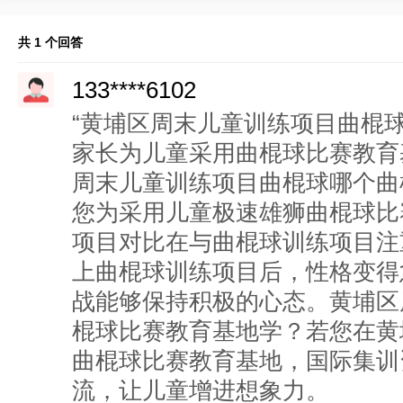
共 1 个回答
133****6102
“黄埔区周末儿童训练项目曲棍
家长为儿童采用曲棍球比赛教育
周末儿童训练项目曲棍球哪个曲
您为采用儿童极速雄狮曲棍球比
项目对比在与曲棍球训练项目注
上曲棍球训练项目后，性格变得
战能够保持积极的心态。黄埔区
棍球比赛教育基地学？若您在黄
曲棍球比赛教育基地，国际集训
流，让儿童增进想象力。