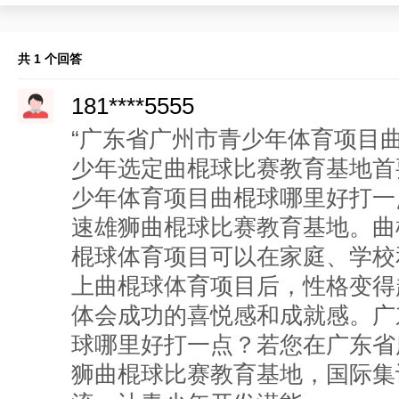
共 1 个回答
181****5555
“广东省广州市青少年体育项目
少年选定曲棍球比赛教育基地首
少年体育项目曲棍球哪里好打一
速雄狮曲棍球比赛教育基地。曲
棍球体育项目可以在家庭、学校
上曲棍球体育项目后，性格变得
体会成功的喜悦感和成就感。广
球哪里好打一点？若您在广东省
狮曲棍球比赛教育基地，国际集