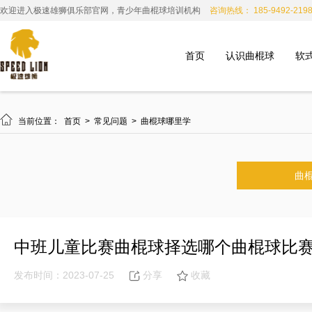
欢迎进入极速雄狮俱乐部官网，青少年曲棍球培训机构
咨询热线： 185-9492-219
首页
认识曲棍球
软

当前位置：
首页
>
常见问题
>
曲棍球哪里学
曲
中班儿童比赛曲棍球择选哪个曲棍球比
发布时间：2023-07-25
分享
收藏