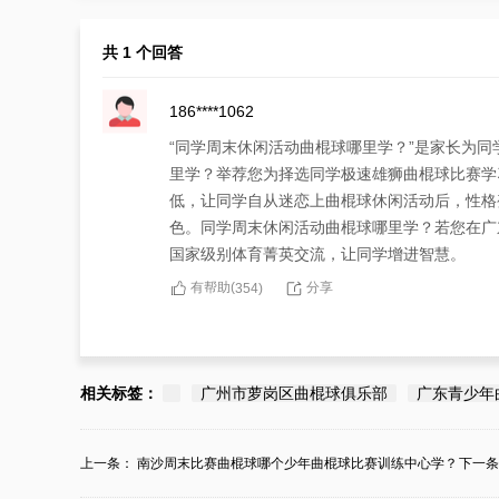
共 1 个回答
186****1062
“同学周末休闲活动曲棍球哪里学？”是家长为
里学？举荐您为择选同学极速雄狮曲棍球比赛学
低，让同学自从迷恋上曲棍球休闲活动后，性格
色。同学周末休闲活动曲棍球哪里学？若您在广
国家级别体育菁英交流，让同学增进智慧。
有帮助(
分享
354
)
相关标签：
广州市萝岗区曲棍球俱乐部
广东青少年
上一条：
南沙周末比赛曲棍球哪个少年曲棍球比赛训练中心学？
下一