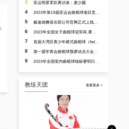
3
亚运明星零距离访谈：麦少颜
4
2023年第19届亚运会曲棍球项目竞赛日程
5
极速雄狮俱乐部公司官网正式上线了！！！
8
6
2023年全国女子曲棍球冠军杯,赛亚运会预备赛实况
7
首届大湾区青少年硬式曲棍球（field hockey）极速联赛参赛选手火速招募中
8
第一届学青会曲棍球预赛动员大会今日召开 明日开赛
9
2023年全国室内曲棍球锦标赛明日开赛
教练天团
查看更多 >