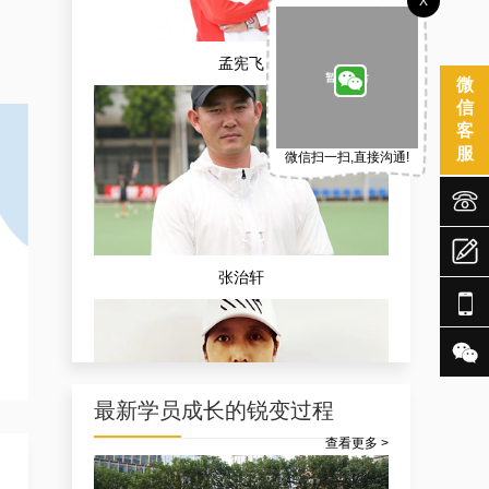
X
孟宪飞
微
信
客
服
微信扫一扫,直接沟通!



张治轩


最新学员成长的锐变过程
查看更多 >