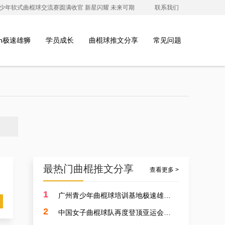
澳青少年软式曲棍球交流赛圆满收官 新星闪耀 未来可期
联系我们
ion极速雄狮
学员成长
曲棍球推文分享
常见问题
最热门曲棍推文分享
查看更多 >
1
广州青少年曲棍球培训基地极速雄狮受邀参加开元学校开幕式，用专业塑造孩子的体育精神
2
中国女子曲棍球队再度登顶亚运会，开启曲棍球新篇章！