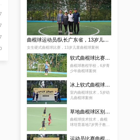
杨娟
7
7
7
曲棍球运动员/队长广东省，13岁儿童曲棍球案例
女生硬式曲棍球比赛，13岁儿童曲棍球案例
0
软式曲棍球比赛技巧，6岁青少年曲棍球教程案例
麦少颜
曲棍球教程学校，6岁青
少年曲棍球案例
冰上软式曲棍球，曲棍球教育基地5岁女孩教程案例
室内曲棍球技术，5岁幼
儿曲棍球案例
草地曲棍球区别，7岁幼儿曲棍球教学案例
曲棍球技术技术，曲棍
球培育基地7岁男子教学
案例
运动员比赛曲棍球，9岁幼儿曲棍球案例