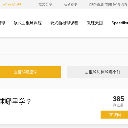
-9492-2198
推文分享
活动赛事
2024首届 “雄狮杯”粤
棍球
软式曲棍球课程
硬式曲棍球课程
教练天团
Speedl
曲棍球哪里学
曲棍球与棒球哪个好
385
球哪里学？
浏览量
在线问