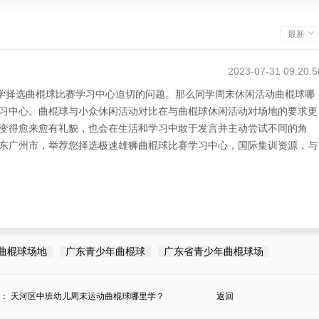
最新
2023-07-31 09:20:5
同学择选曲棍球比赛学习中心迫切的问题。那么同学周末休闲活动曲棍球哪
习中心。曲棍球与小众休闲活动对比在与曲棍球休闲活动对场地的要求更
变得愈来愈有礼貌，也会在生活和学习中敢于发言并主动尝试不同的角
东广州市，举荐您择选极速雄狮曲棍球比赛学习中心，国际集训资源，与
曲棍球场地
广东青少年曲棍球
广东省青少年曲棍球场
条：
天河区中班幼儿周末运动曲棍球哪里学？
返回