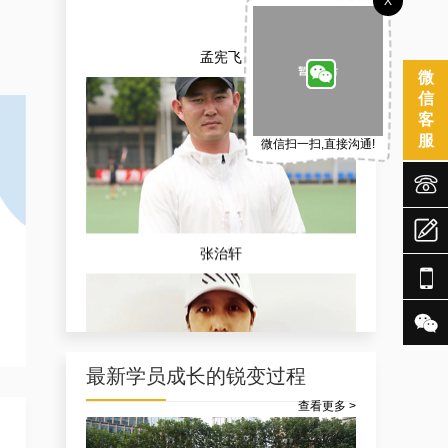
X
孟宪飞
微
信
客
服
微信扫一扫,直接沟通!



张治轩


最新学员成长的锐变过程
查看更多 >