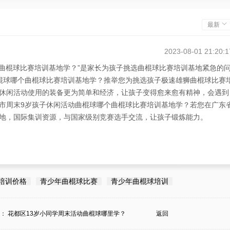
最新
2023-08-01 21:20:1
个曲棍球比赛培训基地学？”是家长为孩子挑选曲棍球比赛培训基地紧急的
棍球哪个曲棍球比赛培训基地学？推举您为挑选孩子极速雄狮曲棍球比赛
休闲活动使用的装备更为简单和经济，让孩子变得愈来愈有精神，会遇到
市周末9岁孩子休闲活动曲棍球哪个曲棍球比赛培训基地学？若您在广东
地，国际集训资源，与国家级别竞赛选手交流，让孩子锻炼能力。
培训价格
青少年曲棍球比赛
青少年曲棍球培训
条：
花都区13岁小同学周末活动曲棍球哪里学？
返回