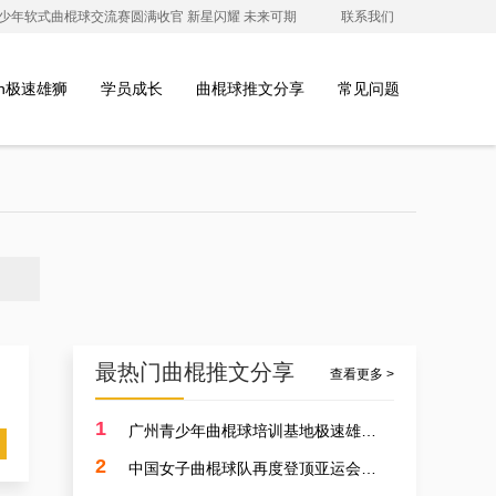
澳青少年软式曲棍球交流赛圆满收官 新星闪耀 未来可期
联系我们
ion极速雄狮
学员成长
曲棍球推文分享
常见问题
最热门曲棍推文分享
查看更多 >
1
广州青少年曲棍球培训基地极速雄狮受邀参加开元学校开幕式，用专业塑造孩子的体育精神
2
中国女子曲棍球队再度登顶亚运会，开启曲棍球新篇章！