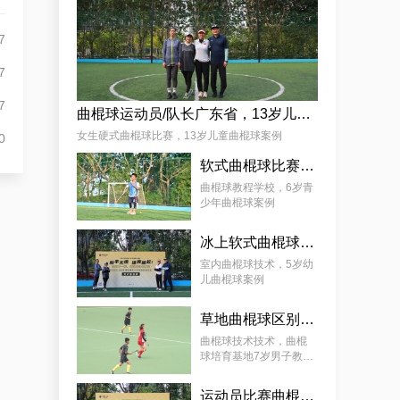
杨娟
7
7
7
曲棍球运动员/队长广东省，13岁儿童曲棍球案例
女生硬式曲棍球比赛，13岁儿童曲棍球案例
0
软式曲棍球比赛技巧，6岁青少年曲棍球教程案例
麦少颜
曲棍球教程学校，6岁青
少年曲棍球案例
冰上软式曲棍球，曲棍球教育基地5岁女孩教程案例
室内曲棍球技术，5岁幼
儿曲棍球案例
草地曲棍球区别，7岁幼儿曲棍球教学案例
曲棍球技术技术，曲棍
球培育基地7岁男子教学
案例
运动员比赛曲棍球，9岁幼儿曲棍球案例