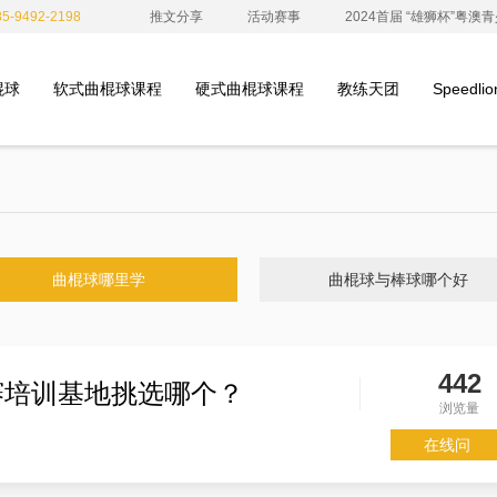
-9492-2198
推文分享
活动赛事
2024首届 “雄狮杯”粤
棍球
软式曲棍球课程
硬式曲棍球课程
教练天团
Speedl
曲棍球哪里学
曲棍球与棒球哪个好
442
赛培训基地挑选哪个？
浏览量
在线问