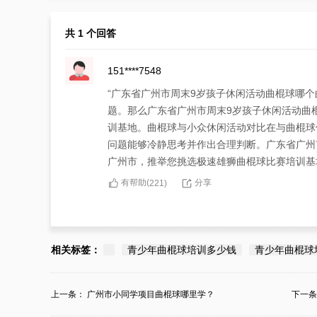
共 1 个回答
151****7548
“广东省广州市周末9岁孩子休闲活动曲棍球哪
题。那么广东省广州市周末9岁孩子休闲活动曲
训基地。曲棍球与小众休闲活动对比在与曲棍球
问题能够冷静思考并作出合理判断。广东省广州
广州市，推举您挑选极速雄狮曲棍球比赛培训基
有帮助(
分享
221
)
相关标签：
青少年曲棍球培训多少钱
青少年曲棍球
上一条：
广州市小同学项目曲棍球哪里学？
下一