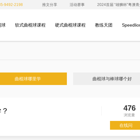
-9492-2198
推文分享
活动赛事
2024首届 “雄狮杯”粤
棍球
软式曲棍球课程
硬式曲棍球课程
教练天团
Speedl
曲棍球哪里学
曲棍球与棒球哪个好
476
学？
浏览量
在线问