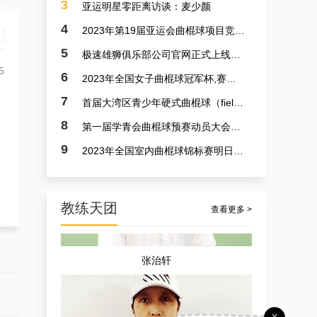
3
亚运明星零距离访谈：麦少颜
4
2023年第19届亚运会曲棍球项目竞赛日程
5
极速雄狮俱乐部公司官网正式上线了！！！
5
6
2023年全国女子曲棍球冠军杯,赛亚运会预备赛实况
7
首届大湾区青少年硬式曲棍球（field hockey）极速联赛参赛选手火速招募中
孟宪飞
8
第一届学青会曲棍球预赛动员大会今日召开 明日开赛
9
2023年全国室内曲棍球锦标赛明日开赛
教练天团
查看更多 >
张治轩