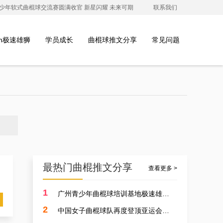
澳青少年软式曲棍球交流赛圆满收官 新星闪耀 未来可期
联系我们
ion极速雄狮
学员成长
曲棍球推文分享
常见问题
最热门曲棍推文分享
查看更多 >
1
广州青少年曲棍球培训基地极速雄狮受邀参加开元学校开幕式，用专业塑造孩子的体育精神
2
中国女子曲棍球队再度登顶亚运会，开启曲棍球新篇章！