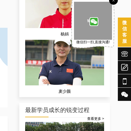
X
微
信
杨娟
客
服
微信扫一扫,直接沟通!




麦少颜

最新学员成长的锐变过程
查看更多 >