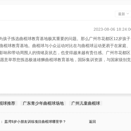
最新
2023-08-06 18:24:0
长为孩子拣选曲棍球教育基地极其重要的问题。那么广州市花都区12岁孩子
曲棍球教育基地。曲棍球与小众运动对比在与曲棍球运动更易于在家庭、
影响和带动周围人的情绪及状态，也变得越来越有责任感。广州市花都区
，愿意举荐您拣选极速雄狮曲棍球教育基地，国际集训资源，与国家级别竞
棍球推荐
广东青少年曲棍球场地
广州儿童曲棍球
条：
荔湾9岁小朋友训练项目曲棍球哪里学？
返回