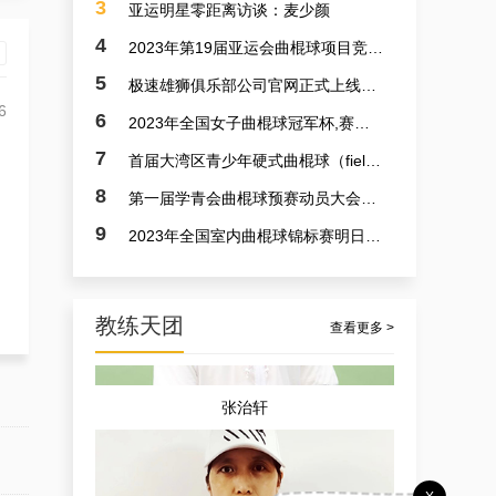
3
亚运明星零距离访谈：麦少颜
4
2023年第19届亚运会曲棍球项目竞赛日程
5
极速雄狮俱乐部公司官网正式上线了！！！
6
6
2023年全国女子曲棍球冠军杯,赛亚运会预备赛实况
7
首届大湾区青少年硬式曲棍球（field hockey）极速联赛参赛选手火速招募中
8
第一届学青会曲棍球预赛动员大会今日召开 明日开赛
9
2023年全国室内曲棍球锦标赛明日开赛
教练天团
查看更多 >