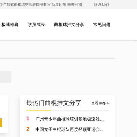
澳青少年软式曲棍球交流赛圆满收官 新星闪耀 未来可期
联系我们
ion极速雄狮
学员成长
曲棍球推文分享
常见问题
最热门曲棍推文分享
查看更多 >
1
广州青少年曲棍球培训基地极速雄狮受邀参加开元学校开幕式，用专业塑造孩子的体育精神
2
中国女子曲棍球队再度登顶亚运会，开启曲棍球新篇章！