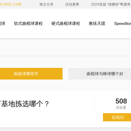
-9492-2198
推文分享
活动赛事
2024首届 “雄狮杯”粤
棍球
软式曲棍球课程
硬式曲棍球课程
教练天团
Speedl
曲棍球哪里学
曲棍球与棒球哪个好
508
育基地拣选哪个？
浏览量
在线问