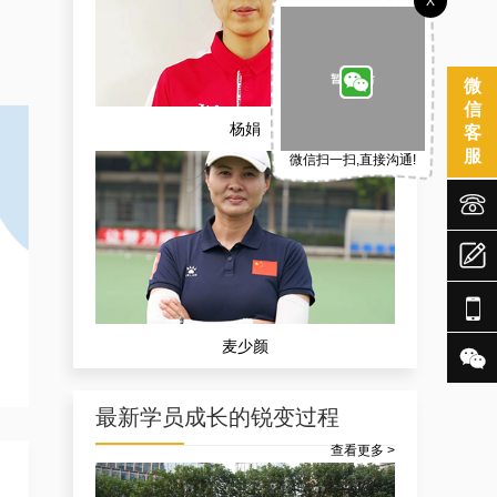
X
孟宪飞
微
信
客
服
微信扫一扫,直接沟通!



张治轩


最新学员成长的锐变过程
查看更多 >