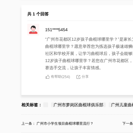
共 1 个回答
151****5454
“广州市花都区12岁孩子曲棍球哪里学？”是家
曲棍球哪里学？愿意举荐您为拣选孩子极速雄狮
社区和学校开展，让学习曲棍球后，孩子会能够
12岁孩子曲棍球哪里学？若您在广州市花都区
赛选手交流，让孩子丰富情感。
有帮助(
分享
254
)
相关标签：
广州市萝岗区曲棍球俱乐部
广州儿童曲
上一条：
广州市小学生项目曲棍球哪里流行？
下一