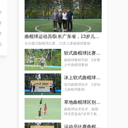
杨娟
7
7
7
曲棍球运动员/队长广东省，13岁儿童曲棍球案例
女生硬式曲棍球比赛，13岁儿童曲棍球案例
0
软式曲棍球比赛技巧，6岁青少年曲棍球教程案例
麦少颜
曲棍球教程学校，6岁青
少年曲棍球案例
冰上软式曲棍球，曲棍球教育基地5岁女孩教程案例
室内曲棍球技术，5岁幼
儿曲棍球案例
草地曲棍球区别，7岁幼儿曲棍球教学案例
曲棍球技术技术，曲棍
球培育基地7岁男子教学
案例
运动员比赛曲棍球，9岁幼儿曲棍球案例