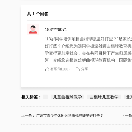
共 1 个回答
183****6071
“13岁同学培训项目曲棍球哪里好打些？”是家
好打些？介绍您为选同学极速雄狮曲棍球教育机
学变得更加亲社会，会在共同目标下产生归属感
河，介绍您选极速雄狮曲棍球教育机构，国际集
有帮助(
分享
188
)
相关标签：
儿童曲棍球教学
曲棍球儿童教学
北
上一条：
广州市青少年休闲运动曲棍球哪里好打些？
下一