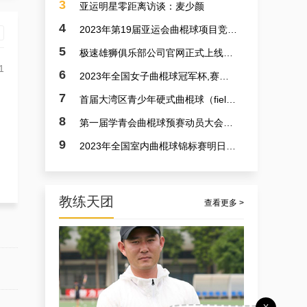
3
亚运明星零距离访谈：麦少颜
4
2023年第19届亚运会曲棍球项目竞赛日程
5
极速雄狮俱乐部公司官网正式上线了！！！
1
6
2023年全国女子曲棍球冠军杯,赛亚运会预备赛实况
7
首届大湾区青少年硬式曲棍球（field hockey）极速联赛参赛选手火速招募中
8
第一届学青会曲棍球预赛动员大会今日召开 明日开赛
9
2023年全国室内曲棍球锦标赛明日开赛
教练天团
查看更多 >
孟宪飞