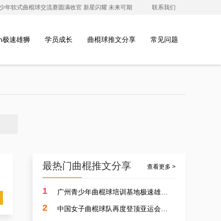
澳青少年软式曲棍球交流赛圆满收官 新星闪耀 未来可期
联系我们
ion极速雄狮
学员成长
曲棍球推文分享
常见问题
最热门曲棍推文分享
查看更多 >
1
广州青少年曲棍球培训基地极速雄狮受邀参加开元学校开幕式，用专业塑造孩子的体育精神
2
中国女子曲棍球队再度登顶亚运会，开启曲棍球新篇章！