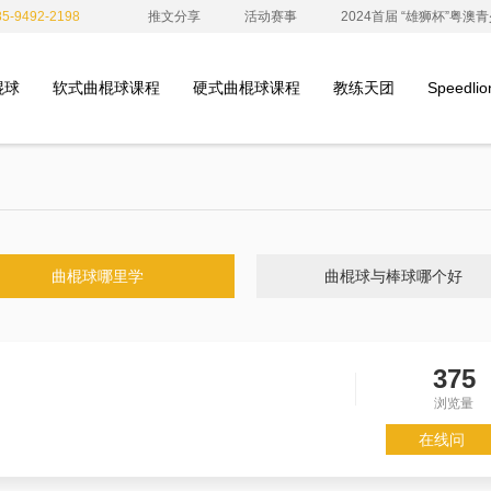
-9492-2198
推文分享
活动赛事
2024首届 “雄狮杯”粤
棍球
软式曲棍球课程
硬式曲棍球课程
教练天团
Speedl
曲棍球哪里学
曲棍球与棒球哪个好
375
浏览量
在线问