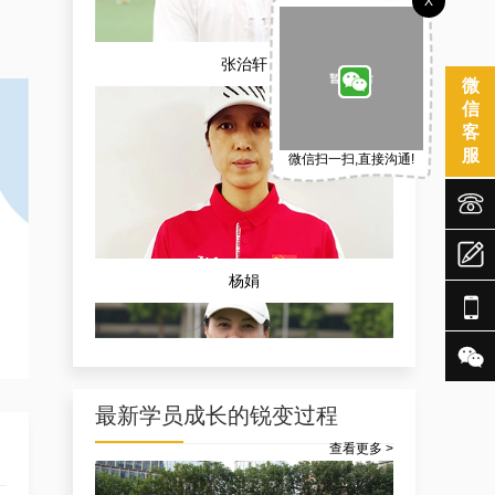
X
张治轩
微
信
客
服
微信扫一扫,直接沟通!



杨娟


最新学员成长的锐变过程
查看更多 >