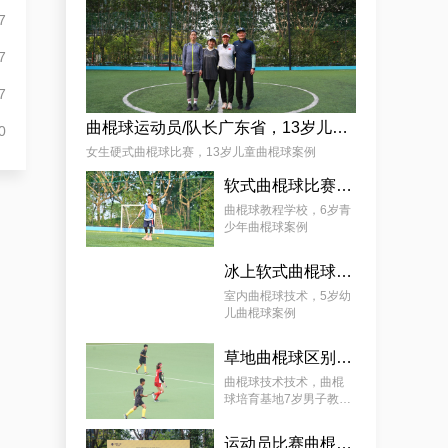
麦少颜
7
7
7
曲棍球运动员/队长广东省，13岁儿童曲棍球案例
0
女生硬式曲棍球比赛，13岁儿童曲棍球案例
软式曲棍球比赛技巧，6岁青少年曲棍球教程案例
曲棍球教程学校，6岁青
少年曲棍球案例
冰上软式曲棍球，曲棍球教育基地5岁女孩教程案例
室内曲棍球技术，5岁幼
儿曲棍球案例
草地曲棍球区别，7岁幼儿曲棍球教学案例
曲棍球技术技术，曲棍
球培育基地7岁男子教学
案例
运动员比赛曲棍球，9岁幼儿曲棍球案例