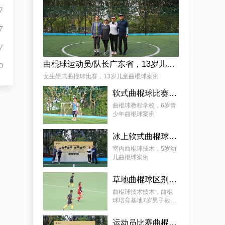
麦少颜
7
7
7
曲棍球运动员/队长广东省，13岁儿童曲棍球案例
0
女生硬式曲棍球比赛，13岁儿童曲棍球案例
软式曲棍球比赛技巧，6岁青少年曲棍球教程案例
曲棍球教程学校，6岁青
少年曲棍球案例
冰上软式曲棍球，曲棍球教育基地5岁女孩教程案例
室内曲棍球技术，5岁幼
儿曲棍球案例
草地曲棍球区别，7岁幼儿曲棍球教学案例
曲棍球技术技术，曲棍
球培育基地7岁男子教学
案例
运动员比赛曲棍球，9岁幼儿曲棍球案例