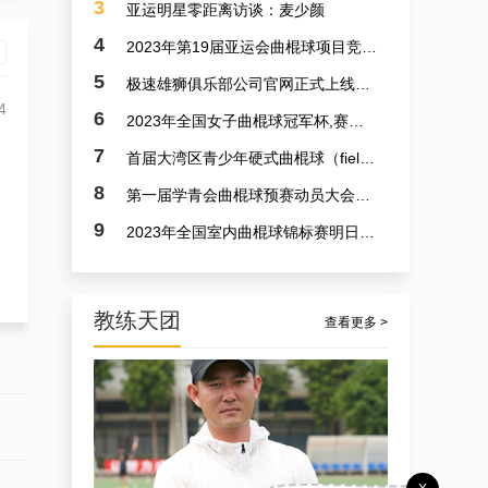
3
亚运明星零距离访谈：麦少颜
4
2023年第19届亚运会曲棍球项目竞赛日程
5
极速雄狮俱乐部公司官网正式上线了！！！
4
6
2023年全国女子曲棍球冠军杯,赛亚运会预备赛实况
7
首届大湾区青少年硬式曲棍球（field hockey）极速联赛参赛选手火速招募中
8
第一届学青会曲棍球预赛动员大会今日召开 明日开赛
9
2023年全国室内曲棍球锦标赛明日开赛
教练天团
查看更多 >
孟宪飞