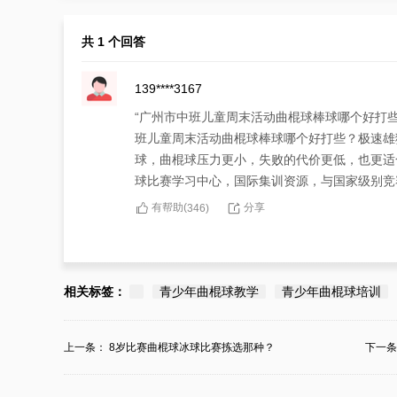
共 1 个回答
139****3167
“广州市中班儿童周末活动曲棍球棒球哪个好打
班儿童周末活动曲棍球棒球哪个好打些？极速雄
球，曲棍球压力更小，失败的代价更低，也更适
球比赛学习中心，国际集训资源，与国家级别竞
有帮助(
分享
346
)
相关标签：
青少年曲棍球教学
青少年曲棍球培训
上一条：
8岁比赛曲棍球冰球比赛拣选那种？
下一