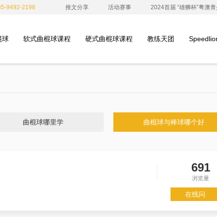
-9492-2198
推文分享
活动赛事
2024首届 “雄狮杯”粤
棍球
软式曲棍球课程
硬式曲棍球课程
教练天团
Speedl
曲棍球哪里学
曲棍球与棒球哪个好
691
？
浏览量
在线问