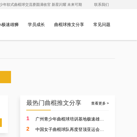
澳青少年软式曲棍球交流赛圆满收官 新星闪耀 未来可期
联系我们
ion极速雄狮
学员成长
曲棍球推文分享
常见问题
最热门曲棍推文分享
查看更多 >
1
广州青少年曲棍球培训基地极速雄狮受邀参加开元学校开幕式，用专业塑造孩子的体育精神
2
中国女子曲棍球队再度登顶亚运会，开启曲棍球新篇章！