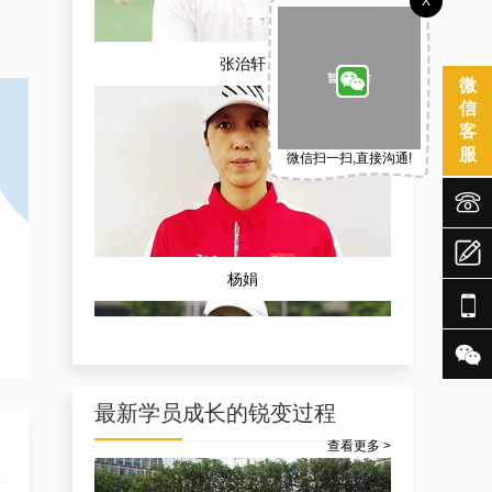
X
张治轩
微
信
客
服
微信扫一扫,直接沟通!



杨娟


最新学员成长的锐变过程
查看更多 >