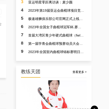
3
亚运明星零距离访谈：麦少颜
4
2023年第19届亚运会曲棍球项目竞赛日程
5
极速雄狮俱乐部公司官网正式上线了！！！
2
6
2023年全国女子曲棍球冠军杯,赛亚运会预备赛实况
7
首届大湾区青少年硬式曲棍球（field hockey）极速联赛参赛选手火速招募中
8
第一届学青会曲棍球预赛动员大会今日召开 明日开赛
9
2023年全国室内曲棍球锦标赛明日开赛
教练天团
查看更多 >