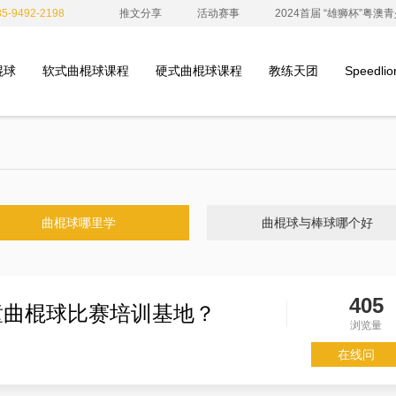
-9492-2198
推文分享
活动赛事
2024首届 “雄狮杯”粤
棍球
软式曲棍球课程
硬式曲棍球课程
教练天团
Speedl
曲棍球哪里学
曲棍球与棒球哪个好
405
童曲棍球比赛培训基地？
浏览量
在线问