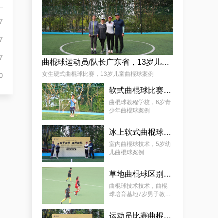
杨娟
7
7
7
曲棍球运动员/队长广东省，13岁儿童曲棍球案例
女生硬式曲棍球比赛，13岁儿童曲棍球案例
0
软式曲棍球比赛技巧，6岁青少年曲棍球教程案例
麦少颜
曲棍球教程学校，6岁青
少年曲棍球案例
冰上软式曲棍球，曲棍球教育基地5岁女孩教程案例
室内曲棍球技术，5岁幼
儿曲棍球案例
草地曲棍球区别，7岁幼儿曲棍球教学案例
曲棍球技术技术，曲棍
球培育基地7岁男子教学
案例
运动员比赛曲棍球，9岁幼儿曲棍球案例