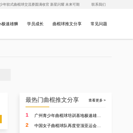
澳青少年软式曲棍球交流赛圆满收官 新星闪耀 未来可期
联系我们
ion极速雄狮
学员成长
曲棍球推文分享
常见问题
最热门曲棍推文分享
查看更多 >
1
广州青少年曲棍球培训基地极速雄狮受邀参加开元学校开幕式，用专业塑造孩子的体育精神
2
中国女子曲棍球队再度登顶亚运会，开启曲棍球新篇章！