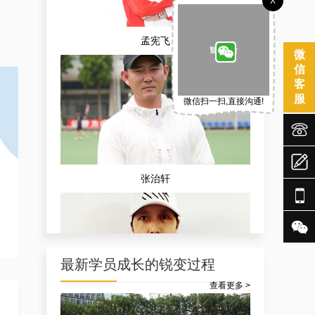
X
孟宪飞
微
信
客
服
微信扫一扫,直接沟通!



张治轩


最新学员成长的锐变过程
查看更多 >