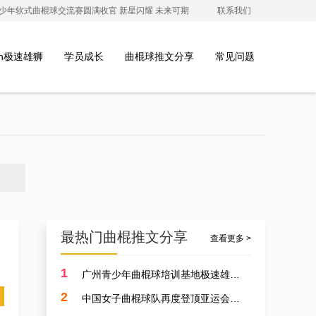
澳青少年软式曲棍球交流赛圆满收官 新星闪耀 未来可期
联系我们
ion极速雄狮
学员成长
曲棍球推文分享
常见问题
最热门曲棍推文分享
查看更多 >
1
广州青少年曲棍球培训基地极速雄狮受邀参加开元学校开幕式，用专业塑造孩子的体育精神
2
中国女子曲棍球队再度登顶亚运会，开启曲棍球新篇章！