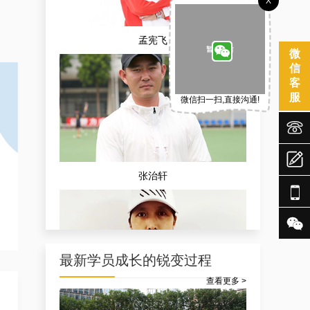
X
孟宪飞
微
信
客
服
微信扫一扫,直接沟通!



张治轩


最新学员成长的锐变过程
查看更多 >