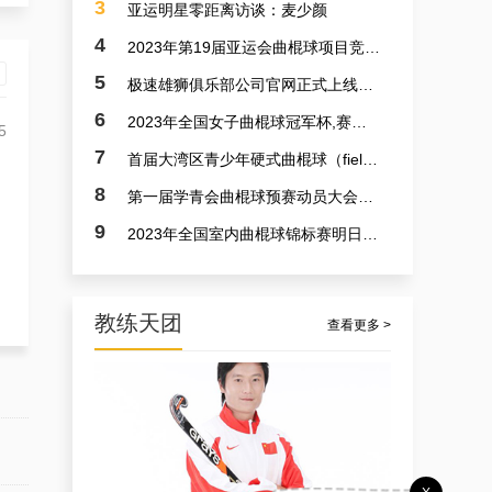
3
亚运明星零距离访谈：麦少颜
4
2023年第19届亚运会曲棍球项目竞赛日程
5
极速雄狮俱乐部公司官网正式上线了！！！
6
2023年全国女子曲棍球冠军杯,赛亚运会预备赛实况
5
7
首届大湾区青少年硬式曲棍球（field hockey）极速联赛参赛选手火速招募中
8
第一届学青会曲棍球预赛动员大会今日召开 明日开赛
9
2023年全国室内曲棍球锦标赛明日开赛
教练天团
查看更多 >