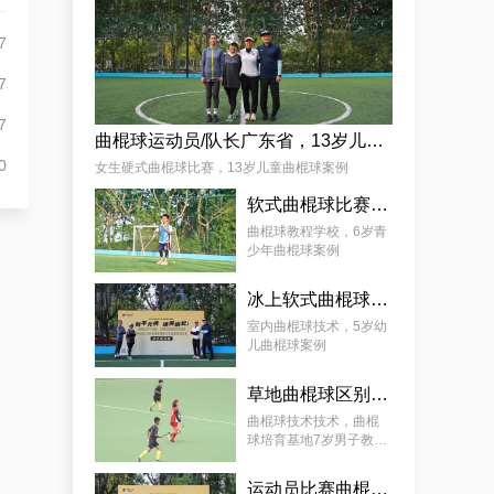
杨娟
7
7
7
曲棍球运动员/队长广东省，13岁儿童曲棍球案例
0
女生硬式曲棍球比赛，13岁儿童曲棍球案例
软式曲棍球比赛技巧，6岁青少年曲棍球教程案例
麦少颜
曲棍球教程学校，6岁青
少年曲棍球案例
冰上软式曲棍球，曲棍球教育基地5岁女孩教程案例
室内曲棍球技术，5岁幼
儿曲棍球案例
草地曲棍球区别，7岁幼儿曲棍球教学案例
曲棍球技术技术，曲棍
球培育基地7岁男子教学
案例
运动员比赛曲棍球，9岁幼儿曲棍球案例