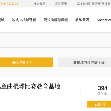
-9492-2198
推文分享
活动赛事
2024首届 “雄狮杯”粤
棍球
软式曲棍球课程
硬式曲棍球课程
教练天团
Speedl
曲棍球哪里学
曲棍球与棒球哪个好
儿童曲棍球比赛教育基地
394
浏览量
在线问