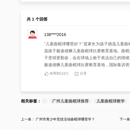
共 1 个回答
138****2016
“儿童曲棍球哪里好？”是家长为孩子挑选儿童
选孩子极速雄狮儿童曲棍球比赛教育基地。曲棍
子变得更勤奋，会在球场上敢于表达自己的情绪
极速雄狮儿童曲棍球比赛教育基地，国际集训资
有帮助(
分享
197
)
相关标签：
广州儿童曲棍球推荐
儿童曲棍球教学
上一条：
广州市青少年竞技活动曲棍球哪里学？
下一