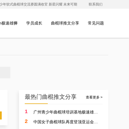
澳青少年软式曲棍球交流赛圆满收官 新星闪耀 未来可期
联系我们
ion极速雄狮
学员成长
曲棍球推文分享
常见问题
最热门曲棍推文分享
查看更多 >
1
广州青少年曲棍球培训基地极速雄狮受邀参加开元学校开幕式，用专业塑造孩子的体育精神
2
中国女子曲棍球队再度登顶亚运会，开启曲棍球新篇章！