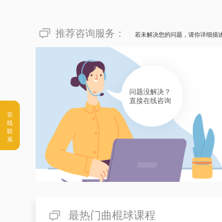
推荐咨询服务：
若未解决您的问题，请你详细描
问题没解决？
直接在线咨询
最热门曲棍球课程