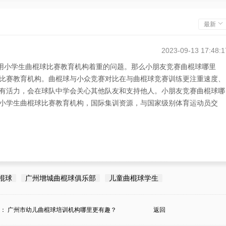
最新
2023-09-13 17:48:1
采用小学生曲棍球比赛教育机构着重的问题。那么小朋友竞赛曲棍球哪里
比赛教育机构。曲棍球与小众竞赛对比在与曲棍球竞赛训练更注重速度、
有活力，会在球队中学会关心其他队友和支持他人。小朋友竞赛曲棍球哪
小学生曲棍球比赛教育机构，国际集训资源，与国家级别体育运动员交
棍球
广州增城曲棍球俱乐部
儿童曲棍球学生
条：
广州市幼儿曲棍球培训机构哪里更有趣？
返回