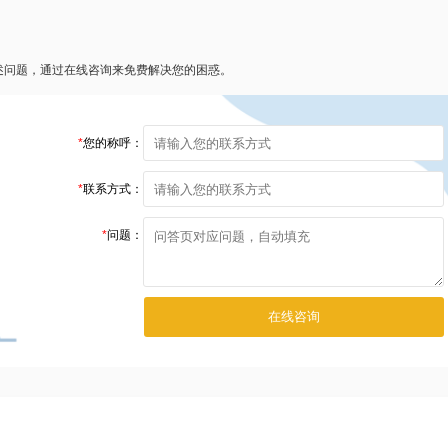
述问题，通过在线咨询来免费解决您的困惑。
*
您的称呼：
*
联系方式：
*
问题：