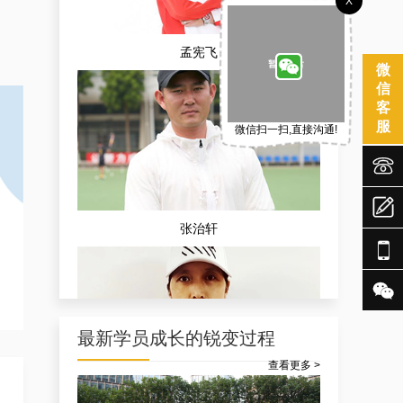
X
孟宪飞
微
信
客
服
微信扫一扫,直接沟通!



张治轩


最新学员成长的锐变过程
查看更多 >