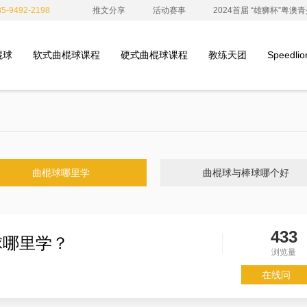
-9492-2198
推文分享
活动赛事
2024首届 “雄狮杯”粤
棍球
软式曲棍球课程
硬式曲棍球课程
教练天团
Speedl
曲棍球哪里学
曲棍球与棒球哪个好
433
球哪里学？
浏览量
在线问