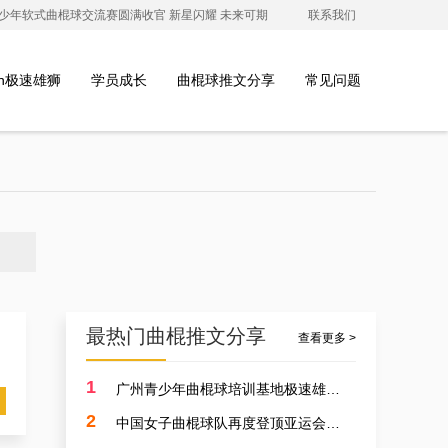
澳青少年软式曲棍球交流赛圆满收官 新星闪耀 未来可期
联系我们
ion极速雄狮
学员成长
曲棍球推文分享
常见问题
最热门曲棍推文分享
查看更多 >
1
广州青少年曲棍球培训基地极速雄狮受邀参加开元学校开幕式，用专业塑造孩子的体育精神
2
中国女子曲棍球队再度登顶亚运会，开启曲棍球新篇章！