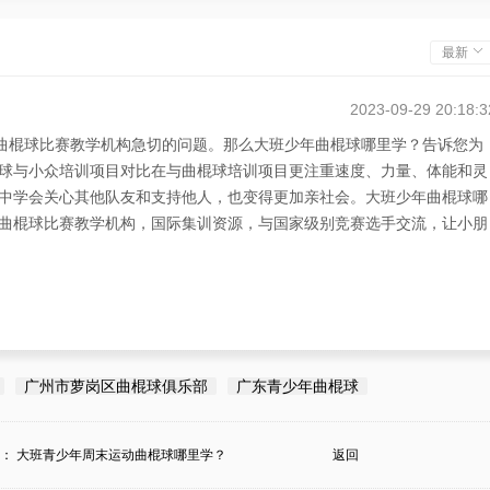
最新
2023-09-29 20:18:3
用曲棍球比赛教学机构急切的问题。那么大班少年曲棍球哪里学？告诉您为
球与小众培训项目对比在与曲棍球培训项目更注重速度、力量、体能和灵
中学会关心其他队友和支持他人，也变得更加亲社会。大班少年曲棍球哪
曲棍球比赛教学机构，国际集训资源，与国家级别竞赛选手交流，让小朋
广州市萝岗区曲棍球俱乐部
广东青少年曲棍球
条：
大班青少年周末运动曲棍球哪里学？
返回