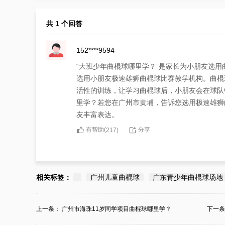
共 1 个回答
152****9594
“大班少年曲棍球哪里学？”是家长为小朋友选
选用小朋友极速雄狮曲棍球比赛教学机构。曲棍
活性的训练，让学习曲棍球后，小朋友会在球队
里学？若您在广州市黄埔，告诉您选用极速雄狮
友丰富表达。
有帮助(
分享
217
)
相关标签：
广州儿童曲棍球
广东青少年曲棍球场地
上一条：
广州市海珠11岁同学项目曲棍球哪里学？
下一