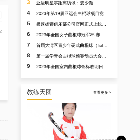
3
亚运明星零距离访谈：麦少颜
4
2023年第19届亚运会曲棍球项目竞赛日程
5
极速雄狮俱乐部公司官网正式上线了！！！
2
6
2023年全国女子曲棍球冠军杯,赛亚运会预备赛实况
7
首届大湾区青少年硬式曲棍球（field hockey）极速联赛参赛选手火速招募中
8
第一届学青会曲棍球预赛动员大会今日召开 明日开赛
9
2023年全国室内曲棍球锦标赛明日开赛
教练天团
查看更多 >