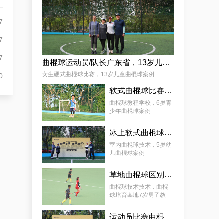
杨娟
7
7
7
曲棍球运动员/队长广东省，13岁儿童曲棍球案例
女生硬式曲棍球比赛，13岁儿童曲棍球案例
0
软式曲棍球比赛技巧，6岁青少年曲棍球教程案例
麦少颜
曲棍球教程学校，6岁青
少年曲棍球案例
冰上软式曲棍球，曲棍球教育基地5岁女孩教程案例
室内曲棍球技术，5岁幼
儿曲棍球案例
草地曲棍球区别，7岁幼儿曲棍球教学案例
曲棍球技术技术，曲棍
球培育基地7岁男子教学
案例
运动员比赛曲棍球，9岁幼儿曲棍球案例