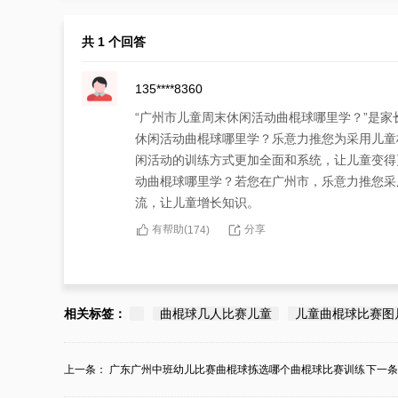
共 1 个回答
135****8360
“广州市儿童周末休闲活动曲棍球哪里学？”是
休闲活动曲棍球哪里学？乐意力推您为采用儿童
闲活动的训练方式更加全面和系统，让儿童变得
动曲棍球哪里学？若您在广州市，乐意力推您采
流，让儿童增长知识。
有帮助(
分享
174
)
相关标签：
曲棍球几人比赛儿童
儿童曲棍球比赛图
上一条：
广东广州中班幼儿比赛曲棍球拣选哪个曲棍球比赛训练
下一
中...