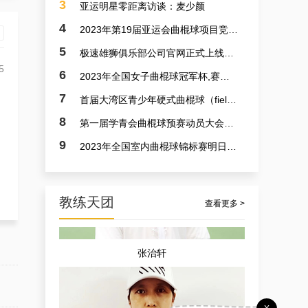
3
亚运明星零距离访谈：麦少颜
4
2023年第19届亚运会曲棍球项目竞赛日程
5
极速雄狮俱乐部公司官网正式上线了！！！
5
6
2023年全国女子曲棍球冠军杯,赛亚运会预备赛实况
7
首届大湾区青少年硬式曲棍球（field hockey）极速联赛参赛选手火速招募中
8
第一届学青会曲棍球预赛动员大会今日召开 明日开赛
9
2023年全国室内曲棍球锦标赛明日开赛
教练天团
查看更多 >