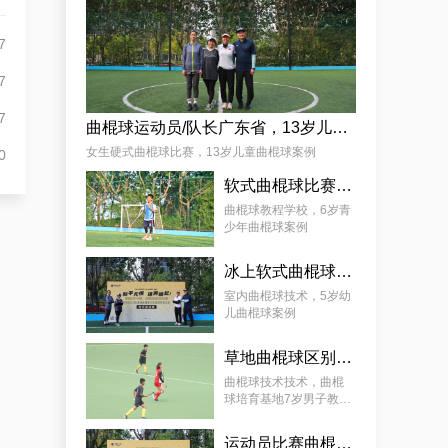
杨娟
7
7
7
曲棍球运动员/队长广东省，13岁儿童曲棍球案例
女生硬式曲棍球比赛，13岁儿童曲棍球案例
0
软式曲棍球比赛技巧，6岁青少年曲棍球教程案例
麦少颜
曲棍球教程学校，6岁青
少年曲棍球案例
冰上软式曲棍球，曲棍球教育基地5岁女孩教程案例
室内曲棍球技术，5岁幼
儿曲棍球案例
草地曲棍球区别，7岁幼儿曲棍球教学案例
曲棍球技术技术，曲棍
球培育基地7岁男子教学
案例
运动员比赛曲棍球，9岁幼儿曲棍球案例