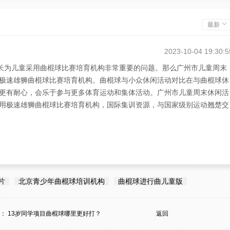
最新
2023-10-04 19:30:5
家长为儿童采用曲棍球比赛培育机构非常重要的问题。那么广州市儿童周末
极速雄狮曲棍球比赛培育机构。曲棍球与小众休闲活动对比在与曲棍球休
更有耐心，会乐于参与更多体育运动和集体活动。广州市儿童周末休闲活
用极速雄狮曲棍球比赛培育机构，国际集训资源，与国家级别运动翘楚交
片
北京青少年曲棍球培训机构
曲棍球进行曲儿童版
条：
13岁同学项目曲棍球哪里更好打？
返回