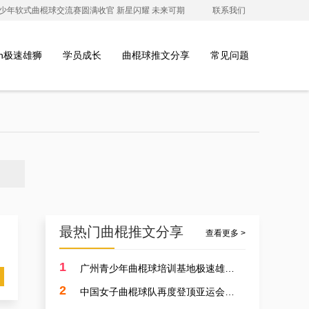
澳青少年软式曲棍球交流赛圆满收官 新星闪耀 未来可期
联系我们
ion极速雄狮
学员成长
曲棍球推文分享
常见问题
最热门曲棍推文分享
查看更多 >
1
广州青少年曲棍球培训基地极速雄狮受邀参加开元学校开幕式，用专业塑造孩子的体育精神
2
中国女子曲棍球队再度登顶亚运会，开启曲棍球新篇章！