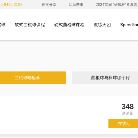
-9492-2198
推文分享
活动赛事
2024首届 “雄狮杯”粤
棍球
软式曲棍球课程
硬式曲棍球课程
教练天团
Speedl
曲棍球哪里学
曲棍球与棒球哪个好
348
？
浏览量
在线问