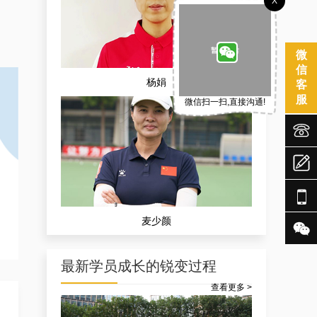
X
孟宪飞
微
信
客
服
微信扫一扫,直接沟通!



张治轩


最新学员成长的锐变过程
查看更多 >