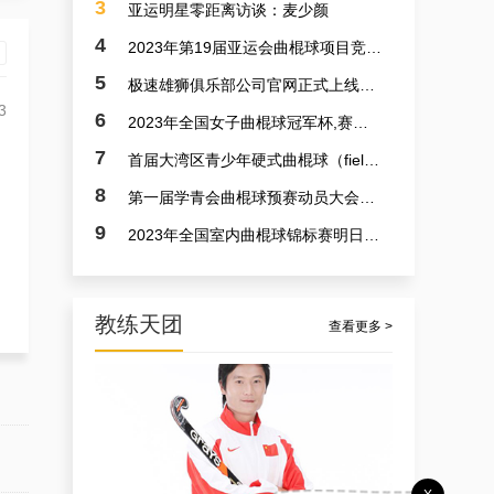
3
亚运明星零距离访谈：麦少颜
4
2023年第19届亚运会曲棍球项目竞赛日程
5
极速雄狮俱乐部公司官网正式上线了！！！
3
6
2023年全国女子曲棍球冠军杯,赛亚运会预备赛实况
7
首届大湾区青少年硬式曲棍球（field hockey）极速联赛参赛选手火速招募中
8
第一届学青会曲棍球预赛动员大会今日召开 明日开赛
9
2023年全国室内曲棍球锦标赛明日开赛
教练天团
查看更多 >