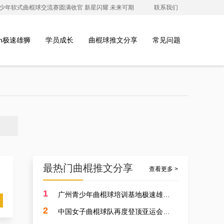
澳青少年软式曲棍球交流赛圆满收官 新星闪耀 未来可期
联系我们
ion极速雄狮
学员成长
曲棍球推文分享
常见问题
最热门曲棍推文分享
查看更多 >
1
广州青少年曲棍球培训基地极速雄狮受邀参加开元学校开幕式，用专业塑造孩子的体育精神
2
中国女子曲棍球队再度登顶亚运会，开启曲棍球新篇章！