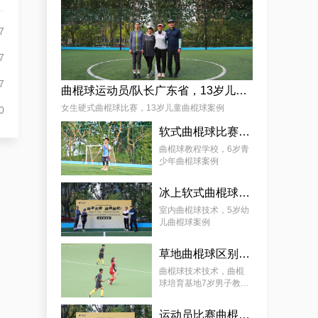
杨娟
7
7
7
曲棍球运动员/队长广东省，13岁儿童曲棍球案例
女生硬式曲棍球比赛，13岁儿童曲棍球案例
0
软式曲棍球比赛技巧，6岁青少年曲棍球教程案例
麦少颜
曲棍球教程学校，6岁青
少年曲棍球案例
冰上软式曲棍球，曲棍球教育基地5岁女孩教程案例
室内曲棍球技术，5岁幼
儿曲棍球案例
草地曲棍球区别，7岁幼儿曲棍球教学案例
曲棍球技术技术，曲棍
球培育基地7岁男子教学
案例
运动员比赛曲棍球，9岁幼儿曲棍球案例