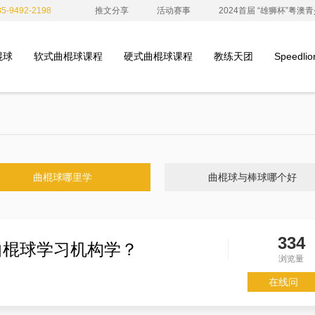
-9492-2198
推文分享
活动赛事
2024首届 “雄狮杯”粤
棍球
软式曲棍球课程
硬式曲棍球课程
教练天团
Speedl
曲棍球哪里学
曲棍球与棒球哪个好
334
曲棍球学习机构学？
浏览量
在线问