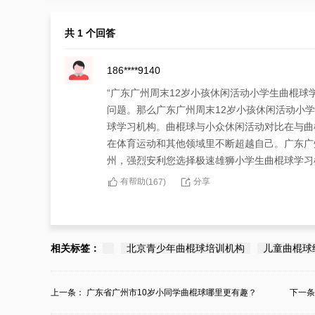
共 1 个回答
186****9140
“广东广州周末12岁小孩休闲活动小学生曲棍球
问题。那么广东广州周末12岁小孩休闲活动小
球学习机构。曲棍球与小众休闲活动对比在与曲
在体育运动和其他领域里不断超越自己。广东广
州，强烈安利您选择极速雄狮小学生曲棍球学习
有帮助(
分享
167
)
相关标签：
北京青少年曲棍球培训机构
儿童曲棍球
上一条：
广东省广州市10岁小同学曲棍球哪里更有趣？
下一