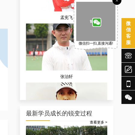
X
孟宪飞
微
信
客
服
微信扫一扫,直接沟通!



张治轩


最新学员成长的锐变过程
查看更多 >