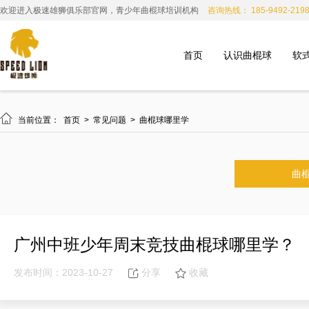
欢迎进入极速雄狮俱乐部官网，青少年曲棍球培训机构
咨询热线： 185-9492-219
首页
认识曲棍球
软

当前位置：
首页
>
常见问题
>
曲棍球哪里学
曲
广州中班少年周末竞技曲棍球哪里学？
发布时间：2023-10-27
分享
收藏