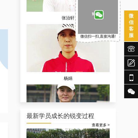
微
张治轩
信
客
服
微信扫一扫,直接沟通!




杨娟

最新学员成长的锐变过程
查看更多 >