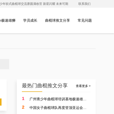
澳青少年软式曲棍球交流赛圆满收官 新星闪耀 未来可期
联系我们
ion极速雄狮
学员成长
曲棍球推文分享
常见问题
最热门曲棍推文分享
查看更多 >
1
广州青少年曲棍球培训基地极速雄狮受邀参加开元学校开幕式，用专业塑造孩子的体育精神
2
中国女子曲棍球队再度登顶亚运会，开启曲棍球新篇章！