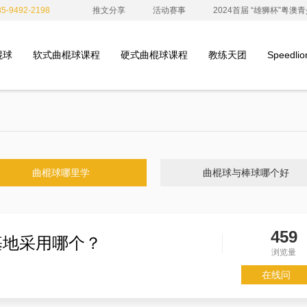
-9492-2198
推文分享
活动赛事
2024首届 “雄狮杯”粤
棍球
软式曲棍球课程
硬式曲棍球课程
教练天团
Speedl
曲棍球哪里学
曲棍球与棒球哪个好
459
基地采用哪个？
浏览量
在线问