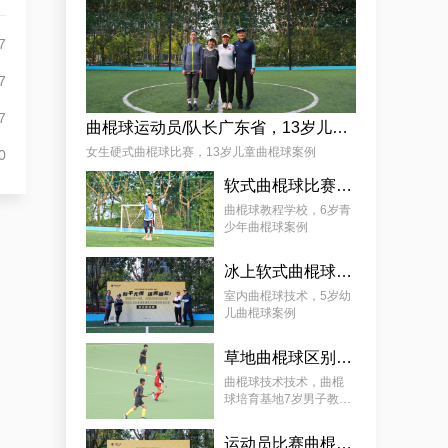
麦少颜
7
7
7
曲棍球运动员/队长广东省，13岁儿童曲棍球案例
女生硬式曲棍球比赛，13岁儿童曲棍球案例
0
软式曲棍球比赛技巧，6岁青少年曲棍球教程案例
曲棍球教程学校，6岁青
少年曲棍球案例
冰上软式曲棍球，曲棍球教育基地5岁女孩教程案例
室内曲棍球技术，5岁幼
儿曲棍球案例
草地曲棍球区别，7岁幼儿曲棍球教学案例
曲棍球技术技术，曲棍
球培育基地7岁男子教学
案例
运动员比赛曲棍球，9岁幼儿曲棍球案例