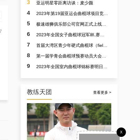
3
亚运明星零距离访谈：麦少颜
4
2023年第19届亚运会曲棍球项目竞赛日程
5
极速雄狮俱乐部公司官网正式上线了！！！
7
6
2023年全国女子曲棍球冠军杯,赛亚运会预备赛实况
7
首届大湾区青少年硬式曲棍球（field hockey）极速联赛参赛选手火速招募中
8
第一届学青会曲棍球预赛动员大会今日召开 明日开赛
9
2023年全国室内曲棍球锦标赛明日开赛
教练天团
查看更多 >
孟宪飞
X