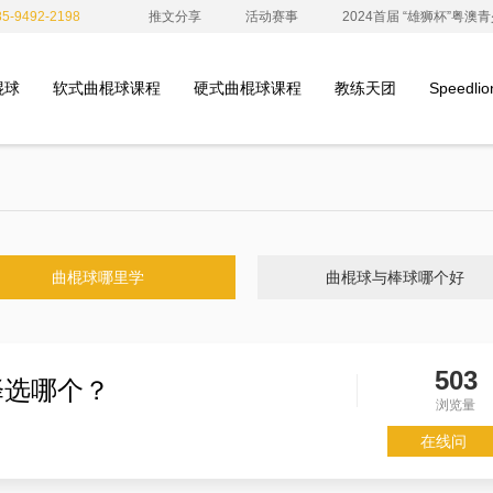
-9492-2198
推文分享
活动赛事
2024首届 “雄狮杯”粤
棍球
软式曲棍球课程
硬式曲棍球课程
教练天团
Speedl
曲棍球哪里学
曲棍球与棒球哪个好
503
择选哪个？
浏览量
在线问