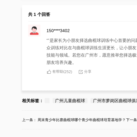
共 1 个回答
150****3402
“”是家长为小朋友择选曲棍球训练中心首要的
众训练对比在与曲棍球训练生涯更长，让小朋友
技能与领域。若您在广州市，愿意推举您择选极
朋友培养兴趣。
有帮助(
分享
252
)
相关标签：
广州儿童曲棍球
广州市萝岗区曲棍球俱
上一条：
周末青少年比赛曲棍球哪个青少年曲棍球培育基地学？
下一