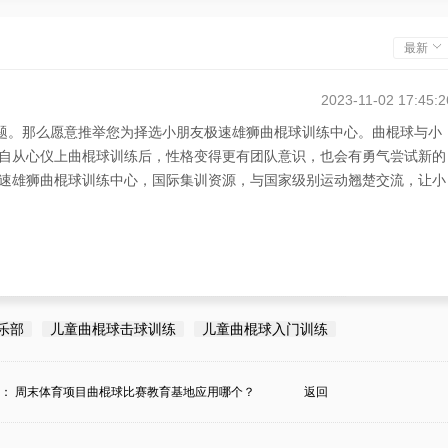
最新
2023-11-02 17:45:2
问题。那么愿意推举您为择选小朋友极速雄狮曲棍球训练中心。曲棍球与小
自从心仪上曲棍球训练后，性格变得更有团队意识，也会有勇气尝试新的
速雄狮曲棍球训练中心，国际集训资源，与国家级别运动翘楚交流，让小
乐部
儿童曲棍球击球训练
儿童曲棍球入门训练
条：
周末体育项目曲棍球比赛教育基地应用哪个？
返回