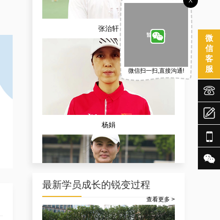
X
张治轩
微
信
客
服
微信扫一扫,直接沟通!



杨娟


最新学员成长的锐变过程
查看更多 >