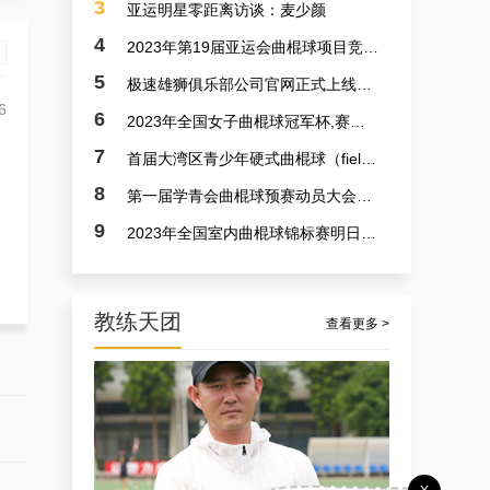
3
亚运明星零距离访谈：麦少颜
4
2023年第19届亚运会曲棍球项目竞赛日程
5
极速雄狮俱乐部公司官网正式上线了！！！
6
6
2023年全国女子曲棍球冠军杯,赛亚运会预备赛实况
7
首届大湾区青少年硬式曲棍球（field hockey）极速联赛参赛选手火速招募中
8
第一届学青会曲棍球预赛动员大会今日召开 明日开赛
9
2023年全国室内曲棍球锦标赛明日开赛
教练天团
查看更多 >
孟宪飞