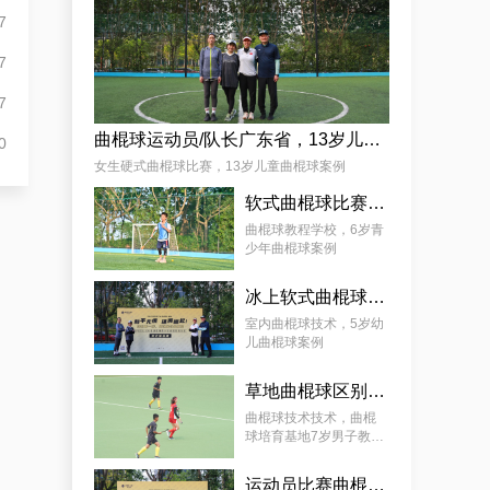
麦少颜
7
7
7
曲棍球运动员/队长广东省，13岁儿童曲棍球案例
0
女生硬式曲棍球比赛，13岁儿童曲棍球案例
软式曲棍球比赛技巧，6岁青少年曲棍球教程案例
曲棍球教程学校，6岁青
少年曲棍球案例
冰上软式曲棍球，曲棍球教育基地5岁女孩教程案例
室内曲棍球技术，5岁幼
儿曲棍球案例
草地曲棍球区别，7岁幼儿曲棍球教学案例
曲棍球技术技术，曲棍
球培育基地7岁男子教学
案例
运动员比赛曲棍球，9岁幼儿曲棍球案例