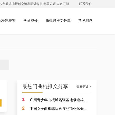
澳青少年软式曲棍球交流赛圆满收官 新星闪耀 未来可期
联系我们
ion极速雄狮
学员成长
曲棍球推文分享
常见问题
最热门曲棍推文分享
查看更多 >
1
广州青少年曲棍球培训基地极速雄狮受邀参加开元学校开幕式，用专业塑造孩子的体育精神
2
中国女子曲棍球队再度登顶亚运会，开启曲棍球新篇章！