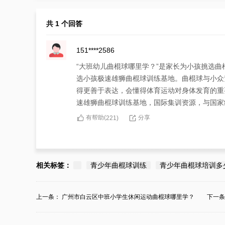
共 1 个回答
151****2586
“大班幼儿曲棍球哪里学？”是家长为小孩挑选
选小孩极速雄狮曲棍球训练基地。曲棍球与小众
得更善于表达，会懂得体育运动对身体发育的重
速雄狮曲棍球训练基地，国际集训资源，与国家
有帮助(
分享
221
)
相关标签：
青少年曲棍球训练
青少年曲棍球培训多
上一条：
广州市白云区中班小学生休闲运动曲棍球哪里学？
下一
基...