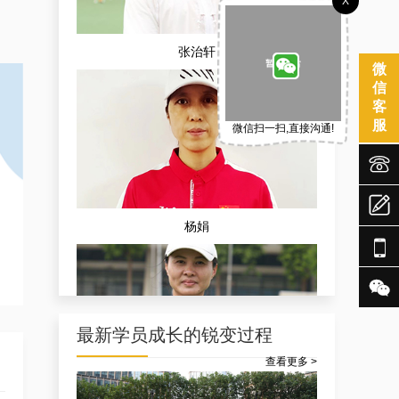
X
张治轩
微
信
客
服
微信扫一扫,直接沟通!



杨娟


最新学员成长的锐变过程
查看更多 >