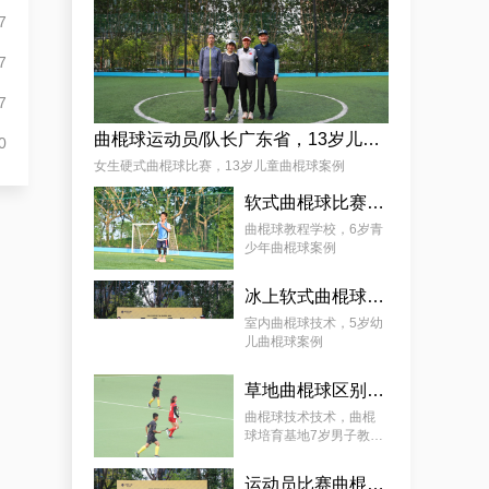
麦少颜
7
7
7
曲棍球运动员/队长广东省，13岁儿童曲棍球案例
0
女生硬式曲棍球比赛，13岁儿童曲棍球案例
软式曲棍球比赛技巧，6岁青少年曲棍球教程案例
曲棍球教程学校，6岁青
少年曲棍球案例
冰上软式曲棍球，曲棍球教育基地5岁女孩教程案例
室内曲棍球技术，5岁幼
儿曲棍球案例
草地曲棍球区别，7岁幼儿曲棍球教学案例
曲棍球技术技术，曲棍
球培育基地7岁男子教学
案例
运动员比赛曲棍球，9岁幼儿曲棍球案例