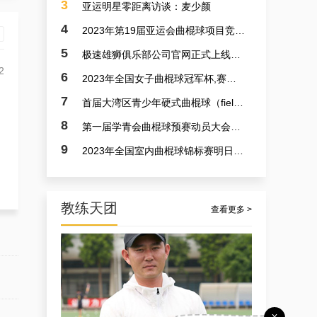
3
亚运明星零距离访谈：麦少颜
4
2023年第19届亚运会曲棍球项目竞赛日程
5
极速雄狮俱乐部公司官网正式上线了！！！
2
6
2023年全国女子曲棍球冠军杯,赛亚运会预备赛实况
7
首届大湾区青少年硬式曲棍球（field hockey）极速联赛参赛选手火速招募中
8
第一届学青会曲棍球预赛动员大会今日召开 明日开赛
9
2023年全国室内曲棍球锦标赛明日开赛
教练天团
查看更多 >
孟宪飞