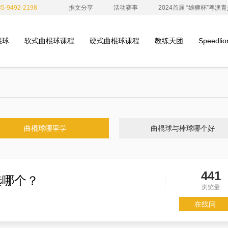
-9492-2198
推文分享
活动赛事
2024首届 “雄狮杯”粤
棍球
软式曲棍球课程
硬式曲棍球课程
教练天团
Speedl
曲棍球哪里学
曲棍球与棒球哪个好
441
选哪个？
浏览量
在线问