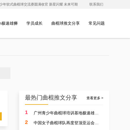
澳青少年软式曲棍球交流赛圆满收官 新星闪耀 未来可期
联系我们
ion极速雄狮
学员成长
曲棍球推文分享
常见问题
最热门曲棍推文分享
查看更多 >
1
广州青少年曲棍球培训基地极速雄狮受邀参加开元学校开幕式，用专业塑造孩子的体育精神
2
中国女子曲棍球队再度登顶亚运会，开启曲棍球新篇章！