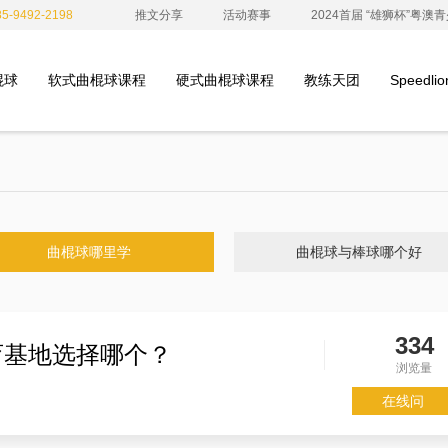
-9492-2198
推文分享
活动赛事
2024首届 “雄狮杯”粤
棍球
软式曲棍球课程
硬式曲棍球课程
教练天团
Speedl
曲棍球哪里学
曲棍球与棒球哪个好
334
育基地选择哪个？
浏览量
在线问