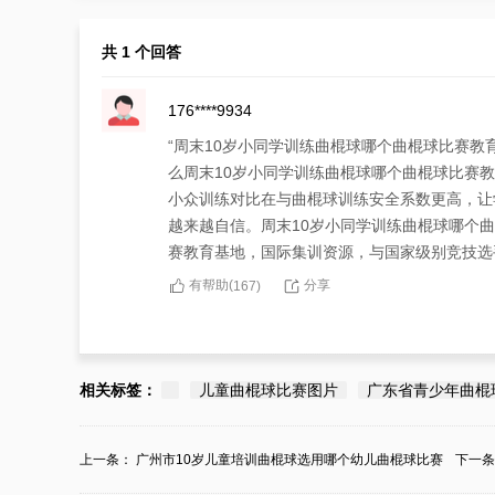
共 1 个回答
176****9934
“周末10岁小同学训练曲棍球哪个曲棍球比赛教
么周末10岁小同学训练曲棍球哪个曲棍球比赛
小众训练对比在与曲棍球训练安全系数更高，让
越来越自信。周末10岁小同学训练曲棍球哪个
赛教育基地，国际集训资源，与国家级别竞技选
有帮助(
分享
167
)
相关标签：
儿童曲棍球比赛图片
广东省青少年曲棍
上一条：
广州市10岁儿童培训曲棍球选用哪个幼儿曲棍球比赛
下一
培...