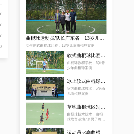
杨娟
7
7
7
曲棍球运动员/队长广东省，13岁儿童曲棍球案例
女生硬式曲棍球比赛，13岁儿童曲棍球案例
0
软式曲棍球比赛技巧，6岁青少年曲棍球教程案例
麦少颜
曲棍球教程学校，6岁青
少年曲棍球案例
冰上软式曲棍球，曲棍球教育基地5岁女孩教程案例
室内曲棍球技术，5岁幼
儿曲棍球案例
草地曲棍球区别，7岁幼儿曲棍球教学案例
曲棍球技术技术，曲棍
球培育基地7岁男子教学
案例
运动员比赛曲棍球，9岁幼儿曲棍球案例