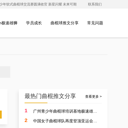
澳青少年软式曲棍球交流赛圆满收官 新星闪耀 未来可期
联系我们
ion极速雄狮
学员成长
曲棍球推文分享
常见问题
最热门曲棍推文分享
查看更多 >
1
广州青少年曲棍球培训基地极速雄狮受邀参加开元学校开幕式，用专业塑造孩子的体育精神
2
中国女子曲棍球队再度登顶亚运会，开启曲棍球新篇章！