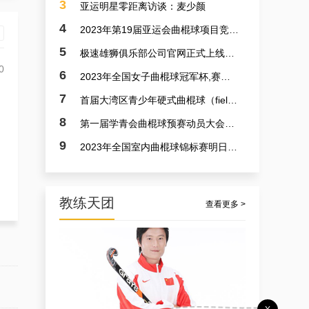
3
亚运明星零距离访谈：麦少颜
4
2023年第19届亚运会曲棍球项目竞赛日程
5
极速雄狮俱乐部公司官网正式上线了！！！
0
6
2023年全国女子曲棍球冠军杯,赛亚运会预备赛实况
7
首届大湾区青少年硬式曲棍球（field hockey）极速联赛参赛选手火速招募中
8
第一届学青会曲棍球预赛动员大会今日召开 明日开赛
9
2023年全国室内曲棍球锦标赛明日开赛
教练天团
查看更多 >