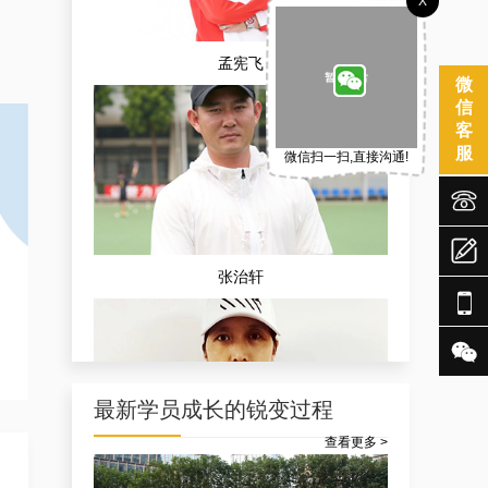
X
孟宪飞
微
信
客
服
微信扫一扫,直接沟通!



张治轩


最新学员成长的锐变过程
查看更多 >