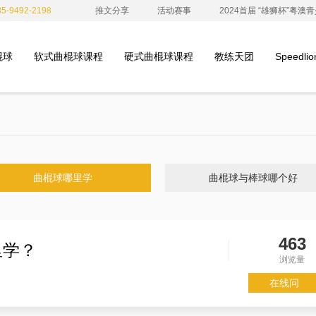
-9492-2198
推文分享
活动赛事
2024首届 “雄狮杯”粤
棍球
软式曲棍球课程
硬式曲棍球课程
教练天团
Speedl
曲棍球哪里学
曲棍球与棒球哪个好
463
里学？
浏览量
在线问