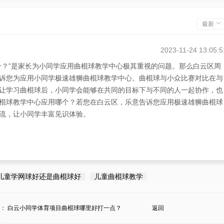
最新
2023-11-24 13:05:5
个？”是家长为小同学应用曲棍球教学中心极其重视的问题。那么白云区周
诉您为应用小同学极速雄狮曲棍球教学中心。曲棍球与小众比赛对比在与
让学习曲棍球后，小同学会能够在共同的目标下与不同的人一起协作，也
棍球教学中心应用哪个？若您在白云区，乐意告诉您应用极速雄狮曲棍球
流，让小同学丰富见识体验。
儿童学网球好还是曲棍球好
儿童曲棍球教学
条：
白云小同学体育项目曲棍球哪里好打一点？
返回