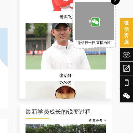
X
孟宪飞
微
信
客
服
微信扫一扫,直接沟通!



张治轩


最新学员成长的锐变过程
查看更多 >