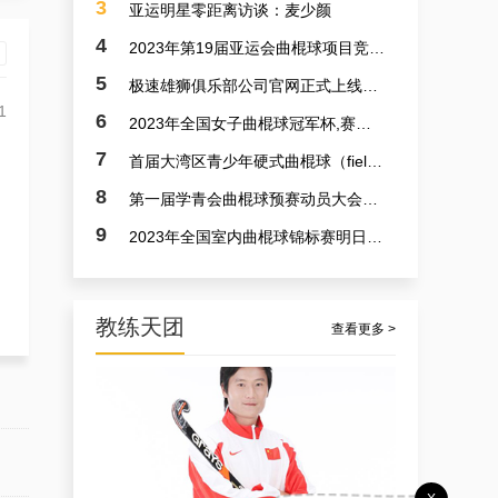
3
亚运明星零距离访谈：麦少颜
4
2023年第19届亚运会曲棍球项目竞赛日程
5
极速雄狮俱乐部公司官网正式上线了！！！
1
6
2023年全国女子曲棍球冠军杯,赛亚运会预备赛实况
7
首届大湾区青少年硬式曲棍球（field hockey）极速联赛参赛选手火速招募中
8
第一届学青会曲棍球预赛动员大会今日召开 明日开赛
9
2023年全国室内曲棍球锦标赛明日开赛
教练天团
查看更多 >