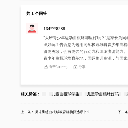
共 1 个回答
134****8288
“大班青少年运动曲棍球哪里好玩？”是家长为
里好玩？告诉您为选用同学极速雄狮青少年曲棍
得更勇敢，会有更强的行动力和组织协调能力。
青少年曲棍球培育基地，国际集训资源，与国家
有帮助(
分享
255
)
相关标签：
儿童曲棍球学生
儿童学曲棍球好吗
上一条：
周末训练曲棍球教育机构择选哪个？
下一