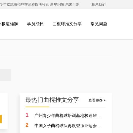
澳青少年软式曲棍球交流赛圆满收官 新星闪耀 未来可期
联系我们
ion极速雄狮
学员成长
曲棍球推文分享
常见问题
最热门曲棍推文分享
查看更多 >
1
广州青少年曲棍球培训基地极速雄狮受邀参加开元学校开幕式，用专业塑造孩子的体育精神
2
中国女子曲棍球队再度登顶亚运会，开启曲棍球新篇章！