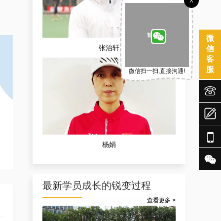
X
张治轩
微
信
客
服
微信扫一扫,直接沟通!



杨娟


最新学员成长的锐变过程
查看更多 >