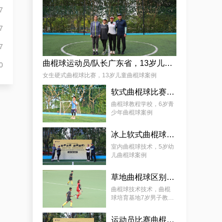
麦少颜
7
7
7
曲棍球运动员/队长广东省，13岁儿童曲棍球案例
0
女生硬式曲棍球比赛，13岁儿童曲棍球案例
软式曲棍球比赛技巧，6岁青少年曲棍球教程案例
曲棍球教程学校，6岁青
少年曲棍球案例
冰上软式曲棍球，曲棍球教育基地5岁女孩教程案例
室内曲棍球技术，5岁幼
儿曲棍球案例
草地曲棍球区别，7岁幼儿曲棍球教学案例
曲棍球技术技术，曲棍
球培育基地7岁男子教学
案例
运动员比赛曲棍球，9岁幼儿曲棍球案例