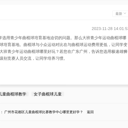
最新
2023-11-28 14:01:5
同学选用青少年曲棍球培育基地迫切的问题。那么大班青少年运动曲棍球哪
球培育基地。曲棍球与小众运动对比在与曲棍球运动费用更低，让同学变
大班青少年运动曲棍球哪里好玩？若您在广东广州，告诉您选用极速雄狮
级别竞赛人员交流，让同学培养习惯。
儿童曲棍球教学
女子曲棍球儿童
条：
广州市花都区儿童曲棍球比赛教学中心哪里更好学？
返回