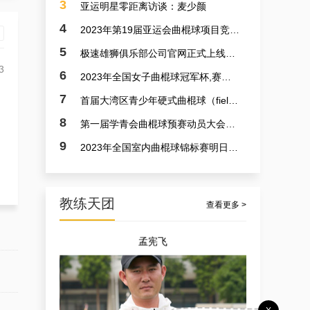
3
亚运明星零距离访谈：麦少颜
4
2023年第19届亚运会曲棍球项目竞赛日程
5
极速雄狮俱乐部公司官网正式上线了！！！
3
6
2023年全国女子曲棍球冠军杯,赛亚运会预备赛实况
7
首届大湾区青少年硬式曲棍球（field hockey）极速联赛参赛选手火速招募中
8
第一届学青会曲棍球预赛动员大会今日召开 明日开赛
9
2023年全国室内曲棍球锦标赛明日开赛
教练天团
查看更多 >
孟宪飞