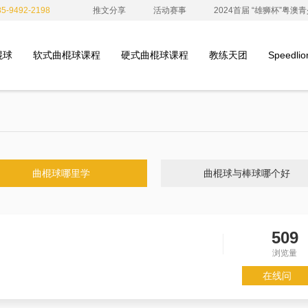
-9492-2198
推文分享
活动赛事
2024首届 “雄狮杯”粤
棍球
软式曲棍球课程
硬式曲棍球课程
教练天团
Speedl
曲棍球哪里学
曲棍球与棒球哪个好
509
浏览量
在线问