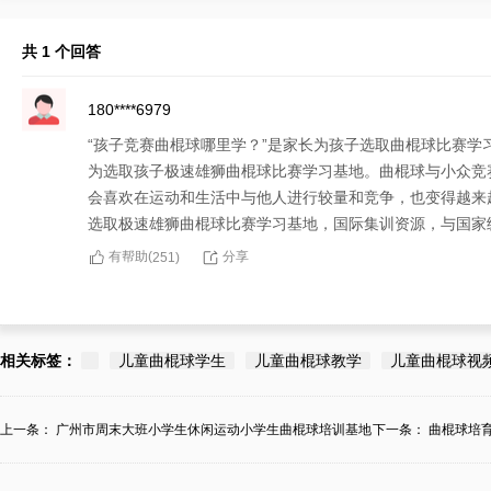
共 1 个回答
180****6979
“孩子竞赛曲棍球哪里学？”是家长为孩子选取曲棍球比赛
为选取孩子极速雄狮曲棍球比赛学习基地。曲棍球与小众竞
会喜欢在运动和生活中与他人进行较量和竞争，也变得越来
选取极速雄狮曲棍球比赛学习基地，国际集训资源，与国家
有帮助(
分享
251
)
相关标签：
儿童曲棍球学生
儿童曲棍球教学
儿童曲棍球视
上一条：
广州市周末大班小学生休闲运动小学生曲棍球培训基地
下一条：
曲棍球培
拣...