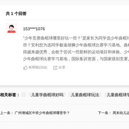
共 1 个回答
153****1076
“少年竞赛曲棍球哪里好玩一些？”是家长为同学选少年曲
些？安利您为选同学极速雄狮少年曲棍球比赛学习基地。曲
得越来越优秀，会敢于尝试一些新鲜的运动项目和体验。少
少年曲棍球比赛学习基地，国际集训资源，与国家级别竞赛
有帮助(
分享
359
)
相关标签：
儿童学曲棍球好吗
儿童曲棍球玩法
儿童曲棍球
上一条：
广州增城区中班少年曲棍球哪里学？
下一条：
周末幼儿