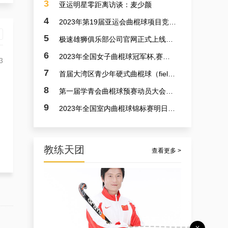
3
亚运明星零距离访谈：麦少颜
4
2023年第19届亚运会曲棍球项目竞赛日程
5
极速雄狮俱乐部公司官网正式上线了！！！
6
2023年全国女子曲棍球冠军杯,赛亚运会预备赛实况
3
7
首届大湾区青少年硬式曲棍球（field hockey）极速联赛参赛选手火速招募中
8
第一届学青会曲棍球预赛动员大会今日召开 明日开赛
9
2023年全国室内曲棍球锦标赛明日开赛
教练天团
查看更多 >