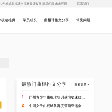
澳青少年软式曲棍球交流赛圆满收官 新星闪耀 未来可期
联系我们
ion极速雄狮
学员成长
曲棍球推文分享
常见问题
最热门曲棍推文分享
查看更多 >
1
广州青少年曲棍球培训基地极速雄狮受邀参加开元学校开幕式，用专业塑造孩子的体育精神
2
中国女子曲棍球队再度登顶亚运会，开启曲棍球新篇章！