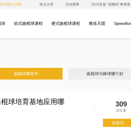
-9492-2198
推文分享
活动赛事
2024首届 “雄狮杯”粤
棍球
软式曲棍球课程
硬式曲棍球课程
教练天团
Speedl
曲棍球哪里学
曲棍球与棒球哪个好
曲棍球培育基地应用哪
309
浏览量
在线问