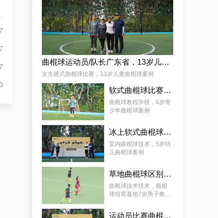
杨娟
7
7
曲棍球运动员/队长广东省，13岁儿童曲棍球案例
7
女生硬式曲棍球比赛，13岁儿童曲棍球案例
0
软式曲棍球比赛技巧，6岁青少年曲棍球教程案例
麦少颜
曲棍球教程学校，6岁青
少年曲棍球案例
冰上软式曲棍球，曲棍球教育基地5岁女孩教程案例
室内曲棍球技术，5岁幼
儿曲棍球案例
草地曲棍球区别，7岁幼儿曲棍球教学案例
曲棍球技术技术，曲棍
球培育基地7岁男子教学
案例
运动员比赛曲棍球，9岁幼儿曲棍球案例