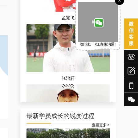
X
孟宪飞
微
信
客
服
微信扫一扫,直接沟通!



张治轩


最新学员成长的锐变过程
查看更多 >