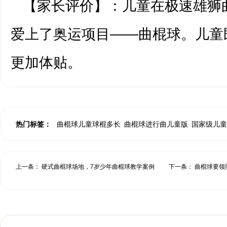
【家长评价】：儿童在极速雄狮
爱上了奥运项目——曲棍球。儿童
更加体贴。
热门标签：
曲棍球儿童球棍多长
曲棍球进行曲儿童版
国家级儿童
上一条：
硬式曲棍球场地，7岁少年曲棍球教学案例
下一条：
曲棍球要领