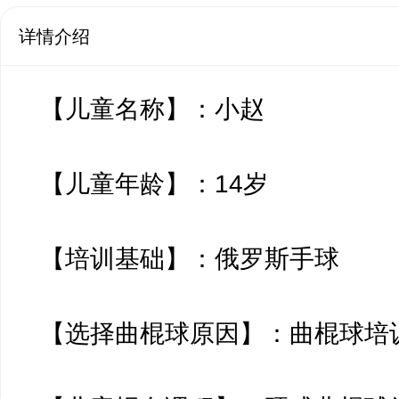
详情介绍
【儿童名称】：小赵
【儿童年龄】：14岁
【培训基础】：俄罗斯手球
【选择曲棍球原因】：曲棍球培