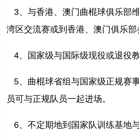
3、与香港、澳门曲棍球俱乐部
湾区交流赛或到香港、澳门俱乐部
4、国家级与国际级现役或退役
5、曲棍球省组与国家级正规赛
员可与正规队员一起进场。
6、不定期地到国家队训练基地