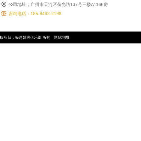
公司地址：广州市天河区荷光路137号三楼A1166房
咨询电话：185-9492-2198
版权归：极速雄狮俱乐部 所有
网站地图