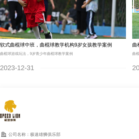
软式曲棍球中班，曲棍球教学机构9岁女孩教学案例
曲
曲棍球游戏玩法，9岁青少年曲棍球教学案例
曲
2023-12-31
20
公司名称：极速雄狮俱乐部