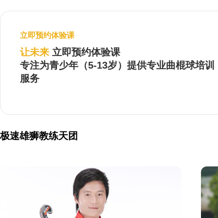
立即预约体验课
让未来
立即预约体验课
专注为青少年（5-13岁）提供专业曲棍球培训
服务
极速雄狮教练天团