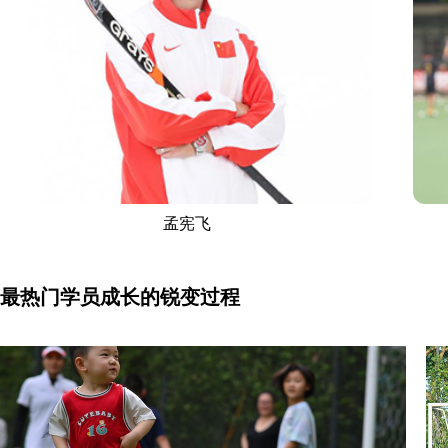
孟宪飞
最热门学员成长的锐变过程