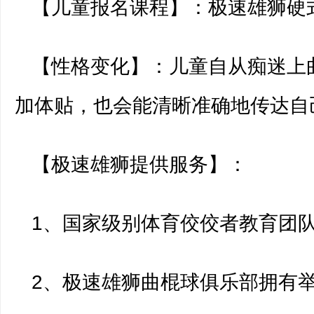
【儿童报名课程】：极速雄狮硬
【性格变化】：儿童自从痴迷上
加体贴，也会能清晰准确地传达自
【极速雄狮提供服务】：
1、国家级别体育佼佼者教育团
2、极速雄狮曲棍球俱乐部拥有