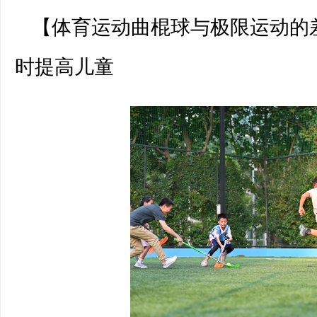
【体育运动曲棍球与极限运动的
时提高儿童