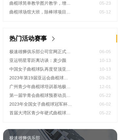
曲棍球简单教学图片教学，增城区青少年快速掌握奥运会项目技巧教学案例
05-23
曲棍球场馆大班，除棒球项目外更适合9岁少年的热血项目
05-12
热门活动赛事
极速雄狮俱乐部公司官网正式上线了！！！
06-05
亚运明星零距离访谈：麦少颜
10-13
中国女子曲棍球队再度登顶亚运会，开启曲棍球新篇章！
10-13
2023年第19届亚运会曲棍球项目竞赛日程
09-26
广州青少年曲棍球培训基地极速雄狮受邀参加开元学校开幕式，用专业塑造孩子的体育精神
12-01
第一届学青会曲棍球预赛动员大会今日召开 明日开赛
05-22
2023年全国女子曲棍球冠军杯,赛亚运会预备赛实况
06-02
首届大湾区青少年硬式曲棍球（field hockey）极速联赛参赛选手火速招募中
05-22
极速雄狮俱乐部