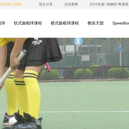
-9492-2198
推文分享
活动赛事
2024首届 “雄狮杯”粤
棍球
软式曲棍球课程
硬式曲棍球课程
教练天团
Speedl