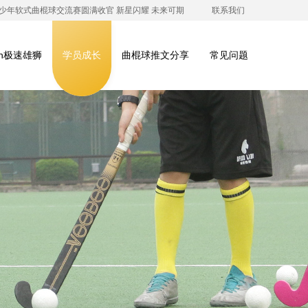
澳青少年软式曲棍球交流赛圆满收官 新星闪耀 未来可期
联系我们
ion极速雄狮
学员成长
曲棍球推文分享
常见问题