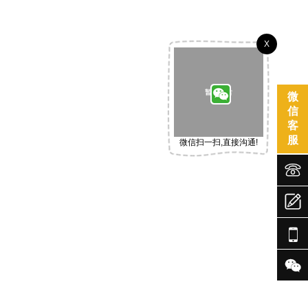
X
微
信
客
服
微信扫一扫,直接沟通!




