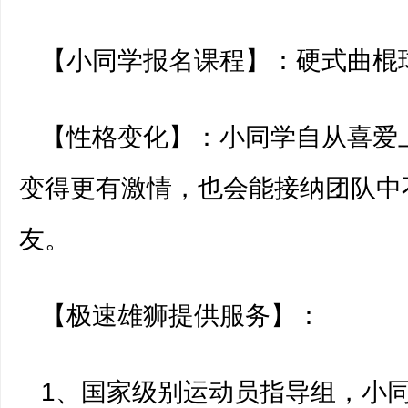
【小同学报名课程】：硬式曲棍
【性格变化】：小同学自从喜爱
变得更有激情，也会能接纳团队中
友。
【极速雄狮提供服务】：
1、国家级别运动员指导组，小