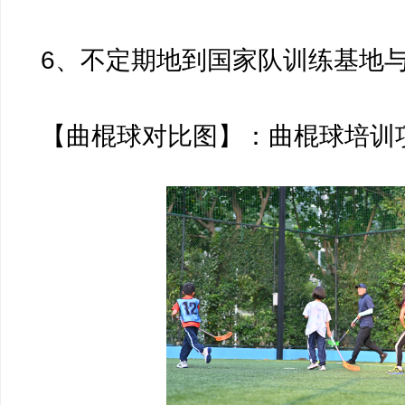
6、不定期地到国家队训练基地
【曲棍球对比图】：曲棍球培训