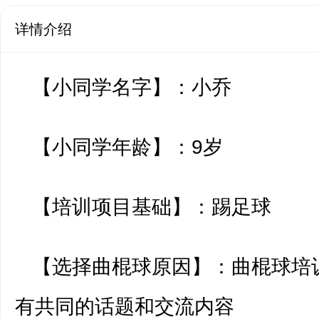
详情介绍
【小同学名字】：小乔
【小同学年龄】：9岁
【培训项目基础】：踢足球
【选择曲棍球原因】：曲棍球培
有共同的话题和交流内容