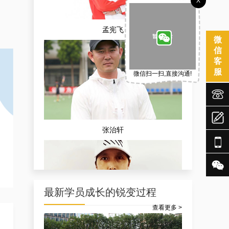
X
孟宪飞
微
信
客
服
微信扫一扫,直接沟通!



张治轩


最新学员成长的锐变过程
查看更多 >