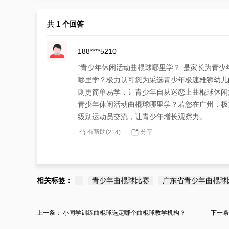
共 1 个回答
188****5210
“青少年休闲活动曲棍球哪里学？”是家长为青
哪里学？极力认可您为采选青少年极速雄狮幼儿
则更简单易学，让青少年自从迷恋上曲棍球休闲
青少年休闲活动曲棍球哪里学？若您在广州，极
级别运动员交流，让青少年增长观察力。
有帮助(
分享
214
)
相关标签：
青少年曲棍球比赛
广东省青少年曲棍球
上一条：
小同学训练曲棍球选定哪个曲棍球教学机构？
下一
教...