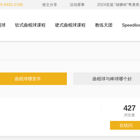
-9492-2198
推文分享
活动赛事
2024首届 “雄狮杯”粤
棍球
软式曲棍球课程
硬式曲棍球课程
教练天团
Speedl
曲棍球哪里学
曲棍球与棒球哪个好
427
浏览量
在线问