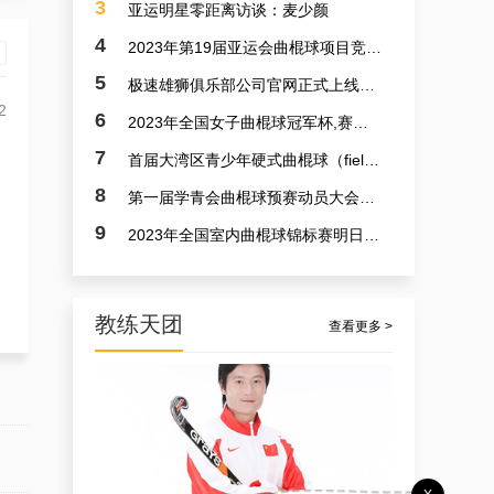
3
亚运明星零距离访谈：麦少颜
4
2023年第19届亚运会曲棍球项目竞赛日程
5
极速雄狮俱乐部公司官网正式上线了！！！
2
6
2023年全国女子曲棍球冠军杯,赛亚运会预备赛实况
7
首届大湾区青少年硬式曲棍球（field hockey）极速联赛参赛选手火速招募中
8
第一届学青会曲棍球预赛动员大会今日召开 明日开赛
9
2023年全国室内曲棍球锦标赛明日开赛
教练天团
查看更多 >