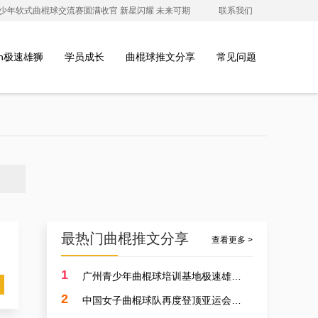
澳青少年软式曲棍球交流赛圆满收官 新星闪耀 未来可期
联系我们
ion极速雄狮
学员成长
曲棍球推文分享
常见问题
最热门曲棍推文分享
查看更多 >
1
广州青少年曲棍球培训基地极速雄狮受邀参加开元学校开幕式，用专业塑造孩子的体育精神
2
中国女子曲棍球队再度登顶亚运会，开启曲棍球新篇章！