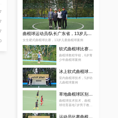
杨娟
7
7
7
曲棍球运动员/队长广东省，13岁儿童曲棍球案例
女生硬式曲棍球比赛，13岁儿童曲棍球案例
0
软式曲棍球比赛技巧，6岁青少年曲棍球教程案例
麦少颜
曲棍球教程学校，6岁青
少年曲棍球案例
冰上软式曲棍球，曲棍球教育基地5岁女孩教程案例
室内曲棍球技术，5岁幼
儿曲棍球案例
草地曲棍球区别，7岁幼儿曲棍球教学案例
曲棍球技术技术，曲棍
球培育基地7岁男子教学
案例
运动员比赛曲棍球，9岁幼儿曲棍球案例