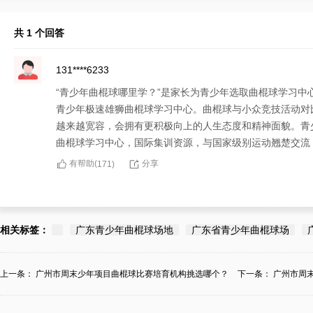
共 1 个回答
131****6233
“青少年曲棍球哪里学？”是家长为青少年选取曲棍球学习
青少年极速雄狮曲棍球学习中心。曲棍球与小众竞技活动对
越来越宽容，会拥有更积极向上的人生态度和精神面貌。青
曲棍球学习中心，国际集训资源，与国家级别运动翘楚交流
有帮助(
分享
171
)
相关标签：
广东青少年曲棍球场地
广东省青少年曲棍球场
上一条：
广州市周末少年项目曲棍球比赛培育机构挑选哪个？
下一条：
广州市周