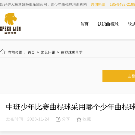
欢迎进入极速雄狮俱乐部官网，青少年曲棍球培训机构
咨询热线： 185-9492-219
首页
认识曲棍球
软

当前位置：
首页
>
常见问题
>
曲棍球哪里学
曲
中班少年比赛曲棍球采用哪个少年曲棍
发布时间：2023-11-24
分享
收藏